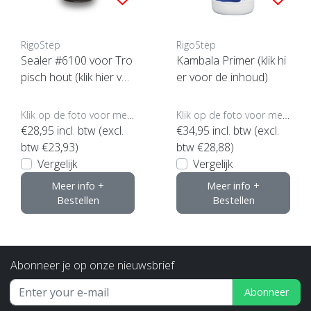
RigoStep
RigoStep
Sealer #6100 voor Tro
Kambala Primer (klik hi
pisch hout (klik hier vo
er voor de inhoud)
or de inhoud)
Klik op de foto voor meer opties..
Klik op de foto voor meer opties..
€28,95
incl. btw (excl.
€34,95
incl. btw (excl.
btw €23,93)
btw €28,88)
Vergelijk
Vergelijk
Meer info +
Meer info +
Bestellen
Bestellen
Abonneer je op onze nieuwsbrief
Abonneer