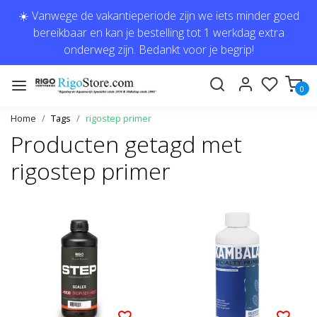
☀️ Vanwege de vakantieperiode zijn we iets minder goed
bereikbaar en kan je bestelling tot 1 werkdag extra
onderweg zijn. Bedankt voor je begrip!
0
Home
Tags
rigostep primer
Producten getagd met
rigostep primer