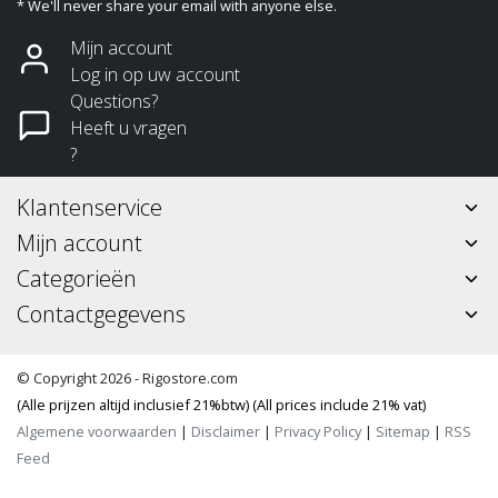
* We'll never share your email with anyone else.
Mijn account
Log in op uw account
Questions?
Heeft u vragen
?
Klantenservice
Mijn account
Categorieën
Contactgegevens
© Copyright 2026 - Rigostore.com
(Alle prijzen altijd inclusief 21%btw) (All prices include 21% vat)
Algemene voorwaarden
|
Disclaimer
|
Privacy Policy
|
Sitemap
|
RSS
Feed