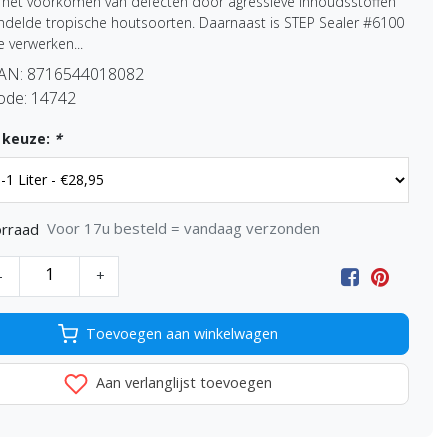
n het voorkomen van defecten door agressieve inhoudsstoffen
ndelde tropische houtsoorten. Daarnaast is STEP Sealer #6100
e verwerken...
EAN:
8716544018082
ode:
14742
 keuze:
*
Voor 17u besteld = vandaag verzonden
rraad
-
+
Toevoegen aan winkelwagen
Aan verlanglijst toevoegen