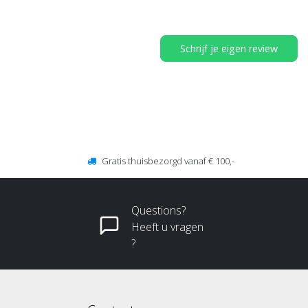
Schrijf je eigen review
Gratis thuisbezorgd vanaf € 100,-
Questions?
Heeft u vragen
?