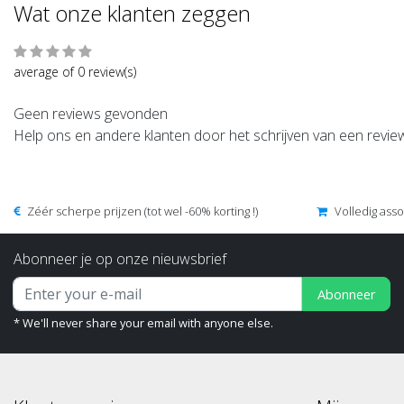
Wat onze klanten zeggen
average of 0 review(s)
Geen reviews gevonden
Help ons en andere klanten door het schrijven van een revie
Zéér scherpe prijzen (tot wel -60% korting !)
Volledig ass
Abonneer je op onze nieuwsbrief
Abonneer
* We'll never share your email with anyone else.