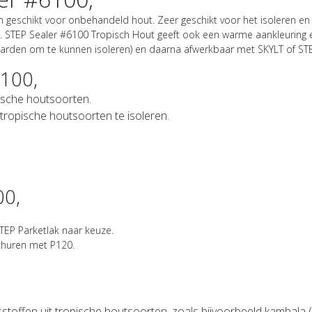
eschikt voor onbehandeld hout. Zeer geschikt voor het isoleren en 
s. STEP Sealer #6100 Tropisch Hout geeft ook een warme aankleuring en
rharden om te kunnen isoleren) en daarna afwerkbaar met SKYLT of STE
100,
pische houtsoorten.
tropische houtsoorten te isoleren.
00,
TEP Parketlak naar keuze.
churen met P120.
offen uit tropische houtsoorten, zoals bijvoorbeeld kambala (ir