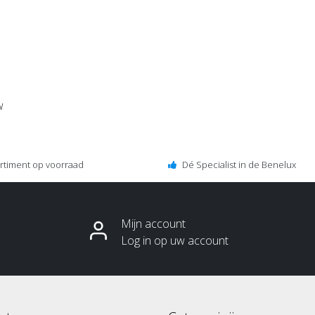
w
ortiment op voorraad
Dé Specialist in de Benelux
Mijn account
Log in op uw account