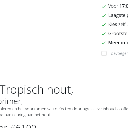
Voor
17:
Laagste 
Kies
zelf 
Grootste
Meer in
Toevoegen 
Tropisch hout,
primer,
isoleren en het voorkomen van defecten door agressieve inhoudsstoff
rme aankleuring aan het hout.
er #6100,