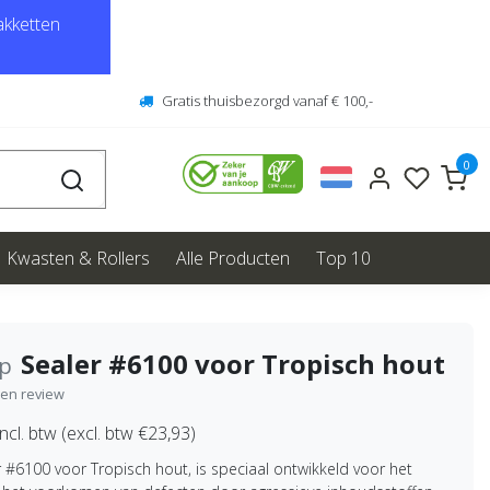
kketten
Gratis thuisbezorgd vanaf € 100,-
0
Kwasten & Rollers
Alle Producten
Top 10
Sealer #6100 voor Tropisch hout
ep
igen review
ncl. btw (excl. btw €23,93)
 #6100 voor Tropisch hout, is speciaal ontwikkeld voor het