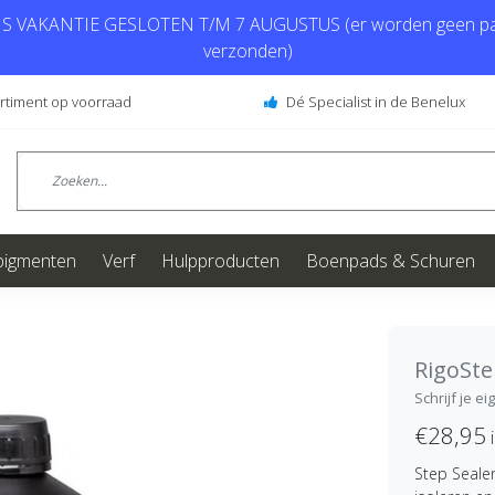
 VAKANTIE GESLOTEN T/M 7 AUGUSTUS (er worden geen pa
verzonden)
ortiment op voorraad
Dé Specialist in de Benelux
pigmenten
Verf
Hulpproducten
Boenpads & Schuren
RigoSt
Schrijf je e
€28,95
i
Step Sealer