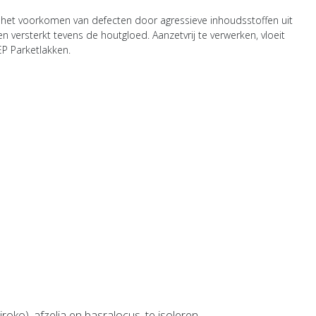
het voorkomen van defecten door agressieve inhoudsstoffen uit
 versterkt tevens de houtgloed. Aanzetvrij te verwerken, vloeit
P Parketlakken.
oko), afzelia en basralocus, te isoleren.