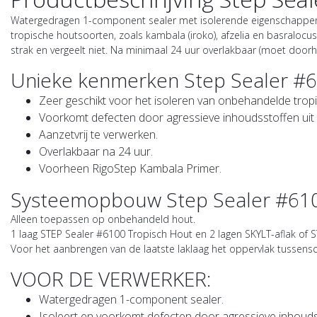
Watergedragen 1-component sealer met isolerende eigenschappen g
tropische houtsoorten, zoals kambala (iroko), afzelia en basralocu
strak en vergeelt niet. Na minimaal 24 uur overlakbaar (moet doo
Unieke kenmerken Step Sealer #6
Zeer geschikt voor het isoleren van onbehandelde tro
Voorkomt defecten door agressieve inhoudsstoffen uit 
Aanzetvrij te verwerken.
Overlakbaar na 24 uur.
Voorheen RigoStep Kambala Primer.
Systeemopbouw Step Sealer #61
Alleen toepassen op onbehandeld hout.
1 laag STEP Sealer #6100 Tropisch Hout en 2 lagen SKYLT-aflak of S
Voor het aanbrengen van de laatste laklaag het oppervlak tussens
VOOR DE VERWERKER:
Watergedragen 1-component sealer.
Isoleert en voorkomt defecten door agressieve inhoudsst