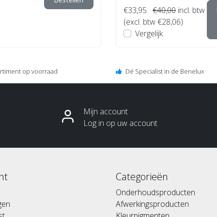
€33,95
€40,00
incl. btw
(excl. btw €28,06)
Vergelijk
ortiment op voorraad
Dé Specialist in de Benelux
Mijn account
Log in op uw account
nt
Categorieën
Onderhoudsproducten
ngen
Afwerkingsproducten
st
Kleurpigmenten