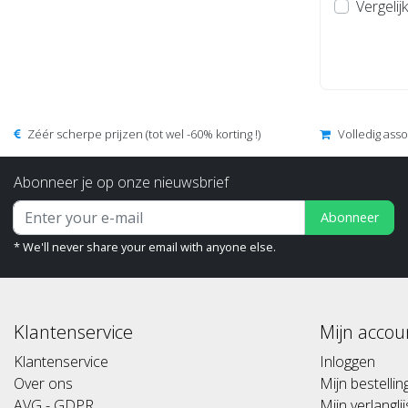
Vergelijk
Zéér scherpe prijzen (tot wel -60% korting !)
Volledig ass
Abonneer je op onze nieuwsbrief
Abonneer
* We'll never share your email with anyone else.
Klantenservice
Mijn accou
Klantenservice
Inloggen
Over ons
Mijn bestelli
AVG - GDPR
Mijn verlanglij