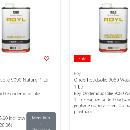
Sale
Royl
olie 9090 Naturel 1 Ltr
Onderhoudsolie 9080 Wat
1 Ltr
Royl Onderhoudsolie 9080 W
ochte onderhoudsolie
1 Ltr kleurloze onderhoudsoli
geoliede oppervlakken. Op ba
plantaard...
5,00
incl. btw
Meer info
+
€28,06)
Bestellen