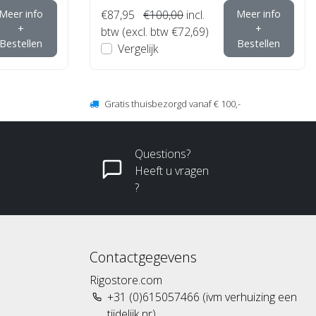
Meer info
€87,95
€100,00
incl.
Meer info
+
+
btw (excl. btw €72,69)
Bestellen
Bestellen
Vergelijk
Gratis thuisbezorgd vanaf € 100,-
Questions?
Heeft u vragen
?
Contactgegevens
Rigostore.com
+31 (0)615057466 (ivm verhuizing een
tijdelijk nr)