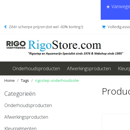
☀️ Vanwege 
Zéér scherpe prijzen (tot wel -60% korting !)
Volledig ass
Onderhoudsproducten
Afwerkingsproducten
Kleur
Home
Tags
rigostep onderhoudsolie
Produc
Categorieën
Onderhoudsproducten
Afwerkingsproducten
Kleurpigmenten