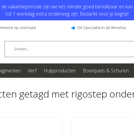
de vakantieperiode zijn we iets minder goed bereikbaar en kan j
tot 1 werkdag extra onderweg zijn. Bedankt voor je begrip!
ortiment op voorraad
Dé Specialist in de Benelux
pigmenten
Verf
Hulpproducten
Boenpads & Schuren
ten getagd met rigostep onde