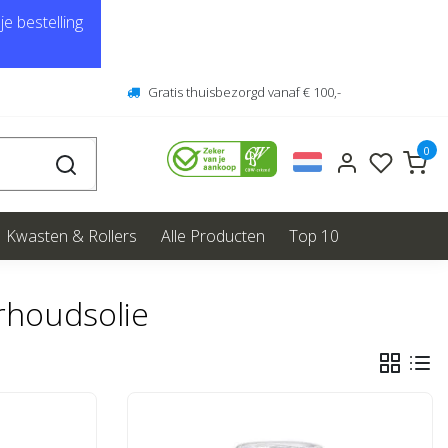
e bestelling
Gratis thuisbezorgd vanaf € 100,-
0
Kwasten & Rollers
Alle Producten
Top 10
rhoudsolie