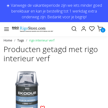
☀️ Vanwege de vakantieperiode zijn we iets minder goed
bereikbaar en kan je bestelling tot 1 werkdag extra
onderweg zijn. Bedankt voor je begrip!
0
Home
Tags
rigo interieur verf
Producten getagd met rigo
interieur verf