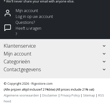
* We'll never share your email with anyone else.
Mijn account
Log in op uw account
Questions?
Heeft u vragen
?
Klantenservice
Mijn account
Categorieën
Contactgegevens
© Copyright 2026 - Rigostore.com
(Alle prijzen altijd inclusief 21%btw) (All prices include 21% vat)
Algemene voorwaarden
|
Disclaimer
|
Privacy Policy
|
Sitemap
|
RSS
Feed