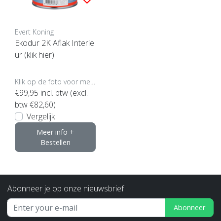
Evert Koning
Ekodur 2K Aflak Interie
ur (klik hier)
Klik op de foto voor meer opties..
€99,95
incl. btw (excl.
btw €82,60)
Vergelijk
Meer info +
Bestellen
Abonneer je op onze nieuwsbrief
Abonneer