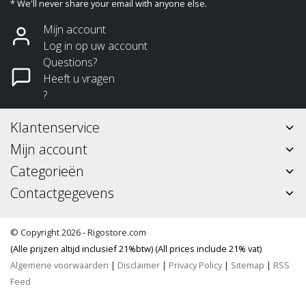
* We'll never share your email with anyone else.
Mijn account
Log in op uw account
Questions?
Heeft u vragen
?
Klantenservice
Mijn account
Categorieën
Contactgegevens
© Copyright 2026 - Rigostore.com
(Alle prijzen altijd inclusief 21%btw) (All prices include 21% vat)
Algemene voorwaarden
|
Disclaimer
|
Privacy Policy
|
Sitemap
|
RSS
Feed