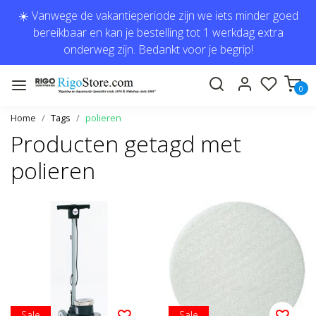
☀️ Vanwege de vakantieperiode zijn we iets minder goed
bereikbaar en kan je bestelling tot 1 werkdag extra
onderweg zijn. Bedankt voor je begrip!
0
Home
Tags
polieren
Producten getagd met
polieren
Sale
Sale