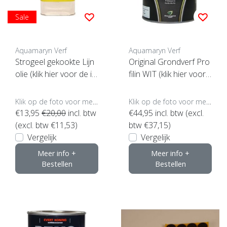
Sale
Aquamaryn Verf
Aquamaryn Verf
Strogeel gekookte Lijn
Original Grondverf Pro
olie (klik hier voor de in
filin WIT (klik hier voor
houd)
de inhoud)
Klik op de foto voor meer opties..
Klik op de foto voor meer opties..
€13,95
€20,00
incl. btw
€44,95
incl. btw (excl.
(excl. btw €11,53)
btw €37,15)
Vergelijk
Vergelijk
Meer info +
Meer info +
Bestellen
Bestellen