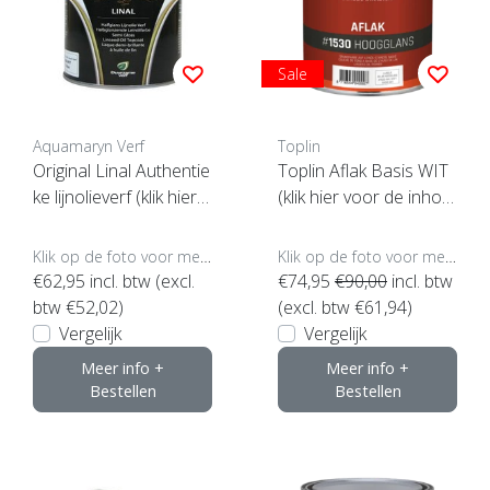
Sale
Aquamaryn Verf
Toplin
Original Linal Authentie
Toplin Aflak Basis WIT
ke lijnolieverf (klik hier v
(klik hier voor de inhou
oor de inhoud) ***
d)
Klik op de foto voor meer opties..
Klik op de foto voor meer opties..
€62,95
incl. btw (excl.
€74,95
€90,00
incl. btw
btw €52,02)
(excl. btw €61,94)
Vergelijk
Vergelijk
Meer info +
Meer info +
Bestellen
Bestellen