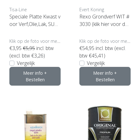
Tisa-Line
Evert Koning
Speciale Platte Kwast v
Rexo Grondverf WIT #
oor Verf,Olie,Lak, SUPE
3030 (klik hier voor de i
RACTIE !
nhoud)
Klik op de foto voor meer opties..
Klik op de foto voor meer opties..
€3,95
€5,95
incl. btw
€54,95
incl. btw (excl.
(excl. btw €3,26)
btw €45,41)
Vergelijk
Vergelijk
Meer info +
Meer info +
Bestellen
Bestellen