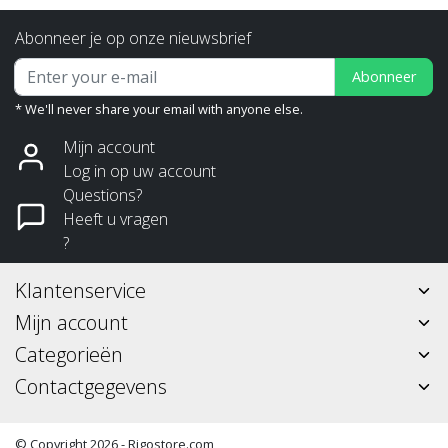
Abonneer je op onze nieuwsbrief
Abonneer
* We'll never share your email with anyone else.
Mijn account
Log in op uw account
Questions?
Heeft u vragen
?
Klantenservice
Mijn account
Categorieën
Contactgegevens
© Copyright 2026 - Rigostore.com