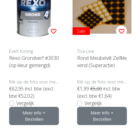
Sale
Evert Koning
Tisa-Line
Rexo Grondverf #3030
Rond Meubelvilt Zelfkle
(op kleur gemengd)
vend (Superactie)
Klik op de foto voor meer opties..
Klik op de foto voor meer opties..
€62,95
incl. btw (excl.
€1,99
€5,00
incl. btw
btw €52,02)
(excl. btw €1,64)
Vergelijk
Vergelijk
Meer info +
Meer info +
Bestellen
Bestellen