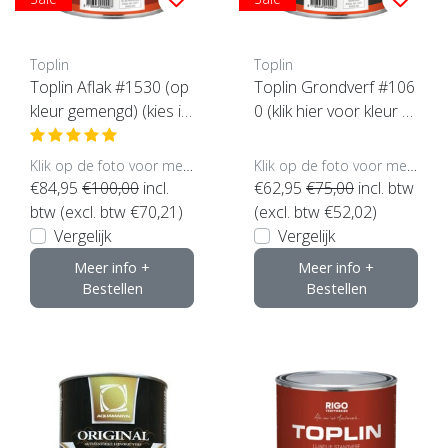
Toplin
Toplin
Toplin Aflak #1530 (op
Toplin Grondverf #106
kleur gemengd) (kies in
0 (klik hier voor kleur e
houd en glans)
n inhoud)
Klik op de foto voor meer opties..
Klik op de foto voor meer opties..
€84,95
€100,00
incl.
€62,95
€75,00
incl. btw
btw (excl. btw €70,21)
(excl. btw €52,02)
Vergelijk
Vergelijk
Meer info +
Meer info +
Bestellen
Bestellen