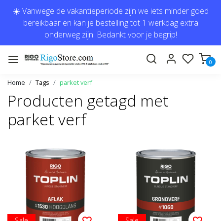
☀️ Vanwege de vakantieperiode zijn we iets minder goed
bereikbaar en kan je bestelling tot 1 werkdag extra
onderweg zijn. Bedankt voor je begrip!
0
Home
Tags
parket verf
Producten getagd met
parket verf
Sale
Sale