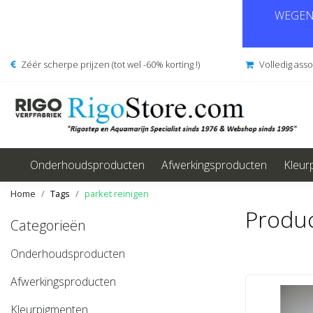
WEGENS
Zéér scherpe prijzen (tot wel -60% korting !)
Volledig ass
Onderhoudsproducten
Afwerkingsproducten
Kleur
Home
Tags
parket reinigen
Produc
Categorieën
Onderhoudsproducten
Afwerkingsproducten
Kleurpigmenten