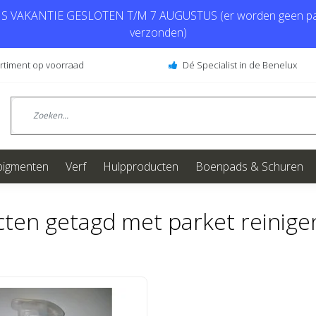
 VAKANTIE GESLOTEN T/M 7 AUGUSTUS (er worden geen pa
verzonden)
ortiment op voorraad
Dé Specialist in de Benelux
pigmenten
Verf
Hulpproducten
Boenpads & Schuren
ten getagd met parket reinige