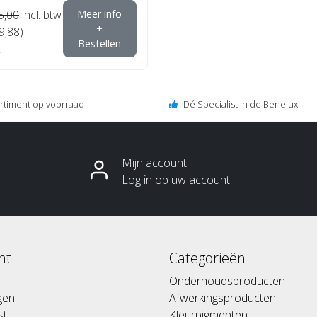
5,00
incl. btw
Meer info
+
9,88)
Bestellen
ortiment op voorraad
Dé Specialist in de Benelux
Mijn account
Log in op uw account
nt
Categorieën
Onderhoudsproducten
ngen
Afwerkingsproducten
st
Kleurpigmenten