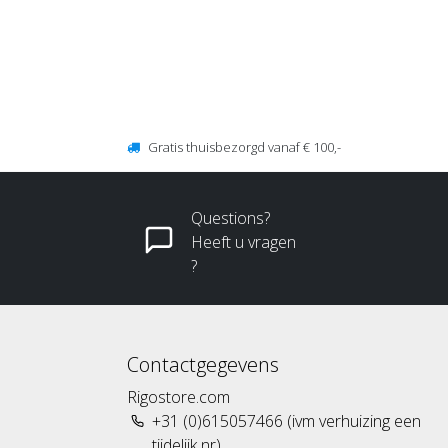
Gratis thuisbezorgd vanaf € 100,-
Questions?
Heeft u vragen
?
Contactgegevens
Rigostore.com
+31 (0)615057466 (ivm verhuizing een
tijdelijk nr)