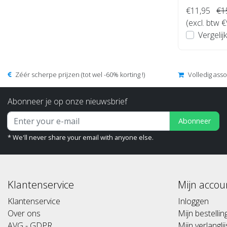
€11,95
€1
(excl. btw €
Vergelijk
Zéér scherpe prijzen (tot wel -60% korting !)
Volledig ass
Abonneer je op onze nieuwsbrief
Abonneer
* We'll never share your email with anyone else.
Klantenservice
Mijn accou
Klantenservice
Inloggen
Over ons
Mijn bestelli
AVG - GDPR
Mijn verlanglij