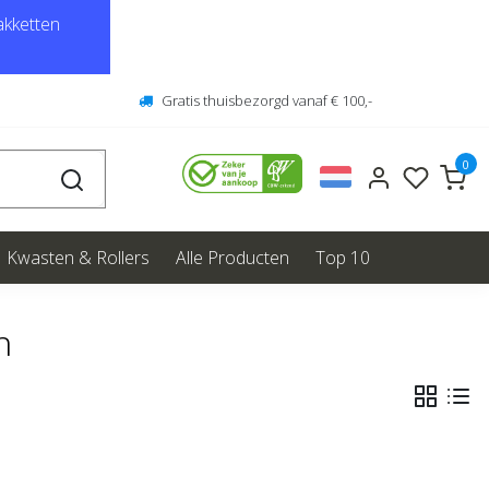
kketten
Gratis thuisbezorgd vanaf € 100,-
0
Kwasten & Rollers
Alle Producten
Top 10
n