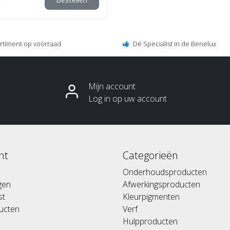
ortiment op voorraad
Dé Specialist in de Benelux
Mijn account
Log in op uw account
nt
Categorieën
Onderhoudsproducten
ngen
Afwerkingsproducten
st
Kleurpigmenten
ducten
Verf
Hulpproducten