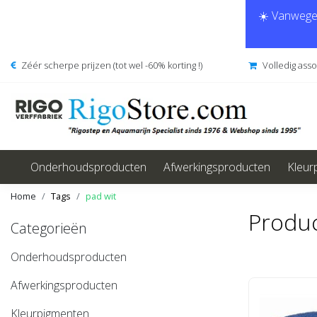
☀️ Vanwege 
Zéér scherpe prijzen (tot wel -60% korting !)
Volledig ass
Onderhoudsproducten
Afwerkingsproducten
Kleur
Home
Tags
pad wit
Produc
Categorieën
Onderhoudsproducten
Afwerkingsproducten
Kleurpigmenten