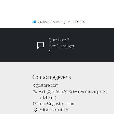
Gratis thuisbezorgd vanaf € 100,-
Questions?
Heeft u vragen
?
Contactgegevens
Rigostore.com
+31 (0)615057466 (ivm verhuizing een
tijdelijk nr)
info@rigostore.com
Edisonstraat 6A