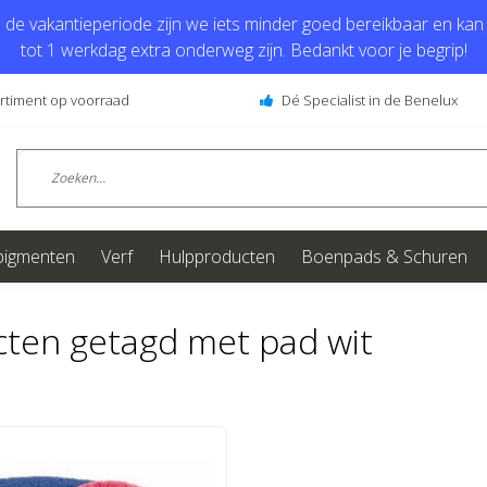
de vakantieperiode zijn we iets minder goed bereikbaar en kan j
tot 1 werkdag extra onderweg zijn. Bedankt voor je begrip!
ortiment op voorraad
Dé Specialist in de Benelux
pigmenten
Verf
Hulpproducten
Boenpads & Schuren
ten getagd met pad wit