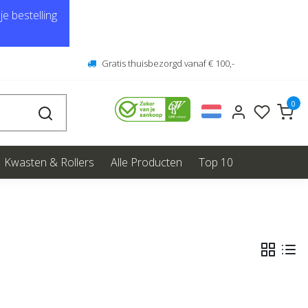
e bestelling
Gratis thuisbezorgd vanaf € 100,-
0
Kwasten & Rollers
Alle Producten
Top 10