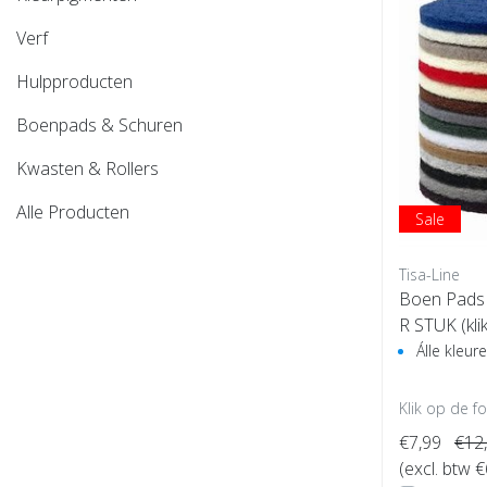
Verf
Hulpproducten
Boenpads & Schuren
Kwasten & Rollers
Alle Producten
Sale
Tisa-Line
Boen Pads 
R STUK (kli
n)
Álle kleu
Klik op de f
€7,99
€12
(excl. btw €