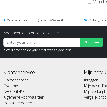
Vergelijk
Zéér scherpe prijzen (tot wel -60% korting !)
Volledig ass
Abonneer je op onze nieuwsbrief
Abonneer
* We'll never share your email with anyone else.
Klantenservice
Mijn accou
Klantenservice
Inloggen
Over ons
Mijn bestelli
AVG - GDPR
Mijn verlanglij
Algemene voorwaarden
Vergelijk pro
Betaalmethoden