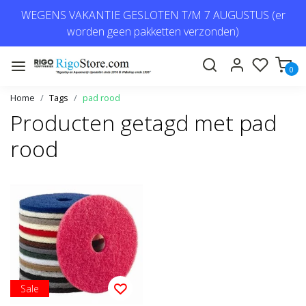
WEGENS VAKANTIE GESLOTEN T/M 7 AUGUSTUS (er
worden geen pakketten verzonden)
0
Home
Tags
pad rood
Producten getagd met pad
rood
Sale