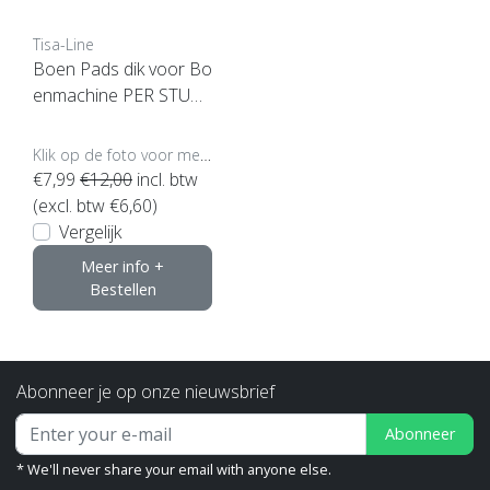
Tisa-Line
Boen Pads dik voor Bo
enmachine PER STUK
(klik hier voor maten en
kleuren)
Klik op de foto voor meer opties..
€7,99
€12,00
incl. btw
(excl. btw €6,60)
Vergelijk
Meer info +
Bestellen
Abonneer je op onze nieuwsbrief
Abonneer
* We'll never share your email with anyone else.