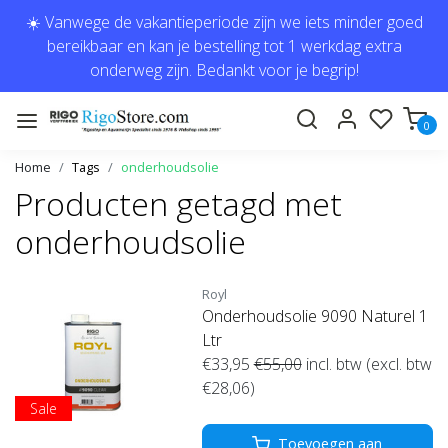
☀️ Vanwege de vakantieperiode zijn we iets minder goed
bereikbaar en kan je bestelling tot 1 werkdag extra
onderweg zijn. Bedankt voor je begrip!
0
Home
Tags
onderhoudsolie
Producten getagd met
onderhoudsolie
Royl
Onderhoudsolie 9090 Naturel 1
Ltr
€33,95
€55,00
incl. btw (excl. btw
€28,06)
Sale
Toevoegen aan