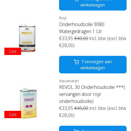
winkelwagen
Royl
Onderhoudsolie 9080
Watergedragen 1 Ltr
€33,95
€40,00
incl. btw (excl. btw
€28,06)
Sale
Toevoegen aan
winkelwagen
Aquamarijn
REVOL 30 Onderhoudsolie ***(
vervangen door royl
onderhoudsolie)
€33,95
€45,00
incl. btw (excl. btw
Sale
€28,06)