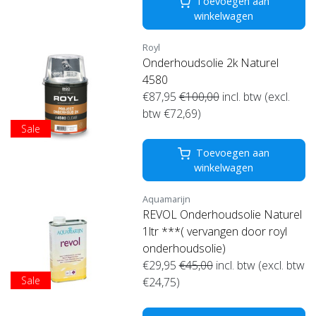
Toevoegen aan
winkelwagen
Royl
Onderhoudsolie 2k Naturel
4580
€87,95
€100,00
incl. btw (excl.
btw €72,69)
Sale
Toevoegen aan
winkelwagen
Aquamarijn
REVOL Onderhoudsolie Naturel
1ltr ***( vervangen door royl
onderhoudsolie)
€29,95
€45,00
incl. btw (excl. btw
Sale
€24,75)