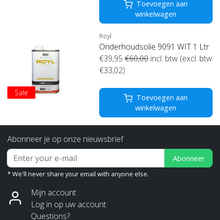
Toevoegen aan
winkelwagen
Royl
Onderhoudsolie 9091 WIT 1 Ltr
€39,95
€60,00
incl. btw (excl. btw
€33,02)
Sale
Toevoegen aan
winkelwagen
Abonneer je op onze nieuwsbrief
Abonneer
* We'll never share your email with anyone else.
Mijn account
Log in op uw account
Questions?