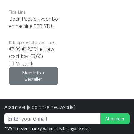
Tisa-Line
Boen Pads dik voor Bo
enmachine PER STUK
(klik hier voor maten en
kleuren)
Klik op de foto voor meer opties..
€7,99
€12,00
incl. btw
(excl. btw €6,60)
Vergelijk
Meer info +
Bestellen
Abonneer je op onze nieuwsbrief
Abonneer
* We'll never share your email with anyone else.