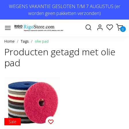
WEGENS VAKANTIE GESLOTEN T/M 7 AUGUSTUS (er
worden geen pakketten verzonden)
0
Home
Tags
olie pad
Producten getagd met olie
pad
Sale