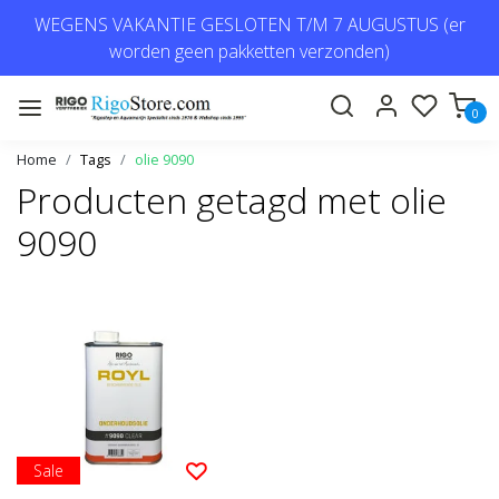
WEGENS VAKANTIE GESLOTEN T/M 7 AUGUSTUS (er
worden geen pakketten verzonden)
0
Home
Tags
olie 9090
Producten getagd met olie
9090
Sale