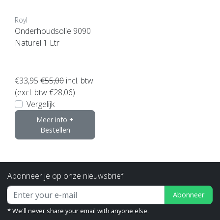
Royl
Onderhoudsolie 9090
Naturel 1 Ltr
€33,95
€55,00
incl. btw
(excl. btw €28,06)
Vergelijk
Meer info +
Bestellen
Abonneer je op onze nieuwsbrief
Abonneer
* We'll never share your email with anyone else.