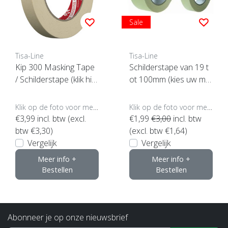
Sale
Tisa-Line
Tisa-Line
Kip 300 Masking Tape
Schilderstape van 19 t
/ Schilderstape (klik hie
ot 100mm (kies uw ma
r voor de maat)
at, klik hier)
Klik op de foto voor meer opties..
Klik op de foto voor meer opties..
€3,99
incl. btw (excl.
€1,99
€3,00
incl. btw
btw €3,30)
(excl. btw €1,64)
Vergelijk
Vergelijk
Meer info +
Meer info +
Bestellen
Bestellen
Abonneer je op onze nieuwsbrief