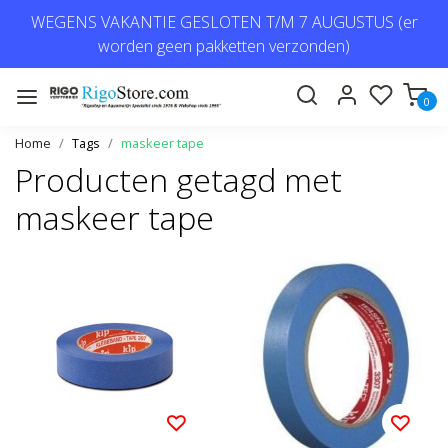
WEGENS VAKANTIE GESLOTEN T/M 7 AUGUSTUS (er
worden geen pakketten verzonden)
0
Home
Tags
maskeer tape
Producten getagd met
maskeer tape