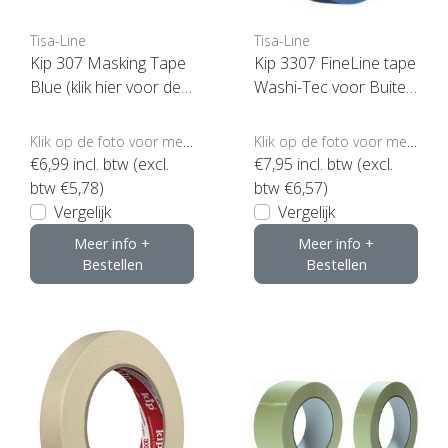
Tisa-Line
Tisa-Line
Kip 307 Masking Tape
Kip 3307 FineLine tape
Blue (klik hier voor de
Washi-Tec voor Buiten
maat)
(klik voor maten)
Klik op de foto voor meer opties..
Klik op de foto voor meer opties..
€6,99
incl. btw (excl.
€7,95
incl. btw (excl.
btw €5,78)
btw €6,57)
Vergelijk
Vergelijk
Meer info +
Meer info +
Bestellen
Bestellen