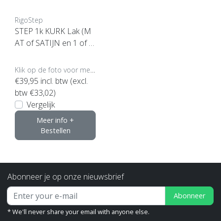
RigoStep
STEP 1k KURK Lak (M
AT of SATIJN en 1 of 4
liter klik hier)
Klik op de foto voor meer opties..
€39,95
incl. btw (excl.
btw €33,02)
Vergelijk
Meer info +
Bestellen
Abonneer je op onze nieuwsbrief
Abonneer
* We'll never share your email with anyone else.