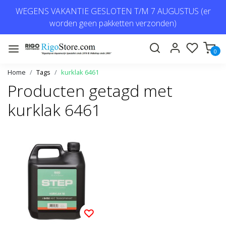
WEGENS VAKANTIE GESLOTEN T/M 7 AUGUSTUS (er
worden geen pakketten verzonden)
0
Home
Tags
kurklak 6461
Producten getagd met
kurklak 6461