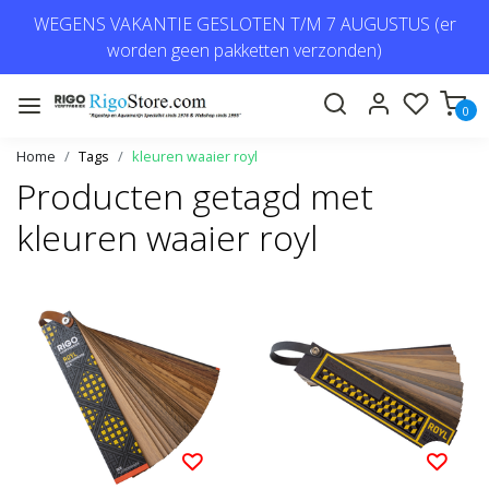
WEGENS VAKANTIE GESLOTEN T/M 7 AUGUSTUS (er
worden geen pakketten verzonden)
0
Home
Tags
kleuren waaier royl
Producten getagd met
kleuren waaier royl