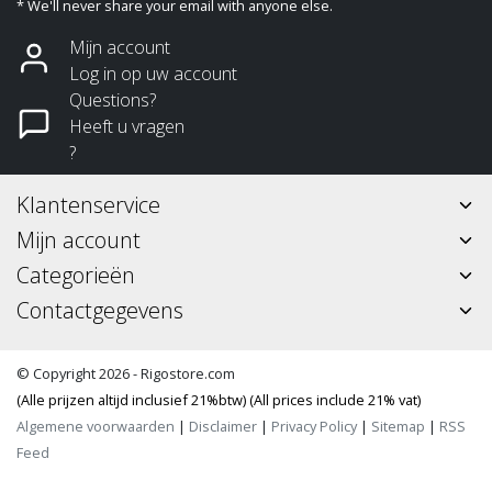
* We'll never share your email with anyone else.
Mijn account
Log in op uw account
Questions?
Heeft u vragen
?
Klantenservice
Mijn account
Categorieën
Contactgegevens
© Copyright 2026 - Rigostore.com
(Alle prijzen altijd inclusief 21%btw) (All prices include 21% vat)
Algemene voorwaarden
|
Disclaimer
|
Privacy Policy
|
Sitemap
|
RSS
Feed