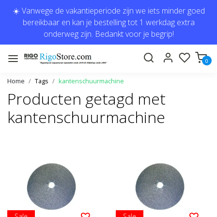
☀️ Vanwege de vakantieperiode zijn we iets minder goed
bereikbaar en kan je bestelling tot 1 werkdag extra
onderweg zijn. Bedankt voor je begrip!
0
Home
Tags
kantenschuurmachine
Producten getagd met
kantenschuurmachine
Sale
Sale