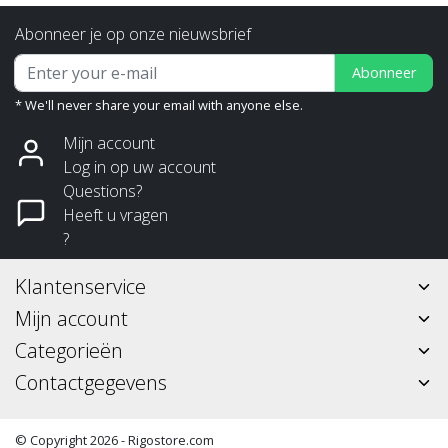
Abonneer je op onze nieuwsbrief
Abonneer
* We'll never share your email with anyone else.
Mijn account
Log in op uw account
Questions?
Heeft u vragen
?
Klantenservice
Mijn account
Categorieën
Contactgegevens
© Copyright 2026 - Rigostore.com