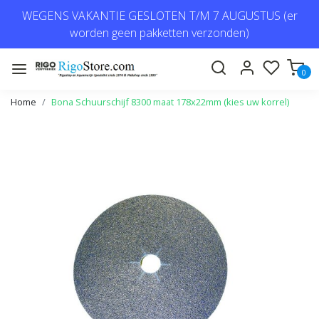
WEGENS VAKANTIE GESLOTEN T/M 7 AUGUSTUS (er
worden geen pakketten verzonden)
0
Home
Bona Schuurschijf 8300 maat 178x22mm (kies uw korrel)
Vorige
Volge