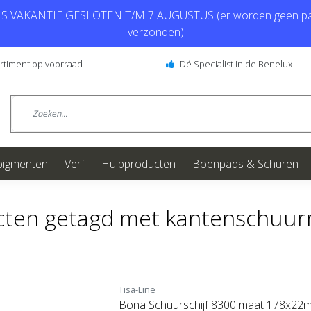
 VAKANTIE GESLOTEN T/M 7 AUGUSTUS (er worden geen pa
verzonden)
ortiment op voorraad
Dé Specialist in de Benelux
pigmenten
Verf
Hulpproducten
Boenpads & Schuren
cten getagd met kantenschuu
Tisa-Line
Bona Schuurschijf 8300 maat 178x22mm