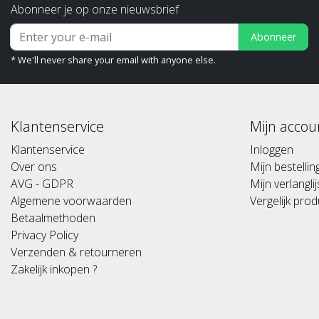
Abonneer je op onze nieuwsbrief
Abonneer
* We'll never share your email with anyone else.
Klantenservice
Mijn accou
Klantenservice
Inloggen
Over ons
Mijn bestelli
AVG - GDPR
Mijn verlanglij
Algemene voorwaarden
Vergelijk pro
Betaalmethoden
Privacy Policy
Verzenden & retourneren
Zakelijk inkopen ?