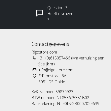
Questions?
Heeft u vragen
?
Contactgegevens
Rigostore.com
+31 (0)615057466 (ivm verhuizing een
tijdelijk nr)
info@rigostore.com
Edisonstraat 6A
5051 DS Goirle
KvK Number: 59870923
BTW-number: NL853675351B02
Bankrekening: NL90INGB0007029639