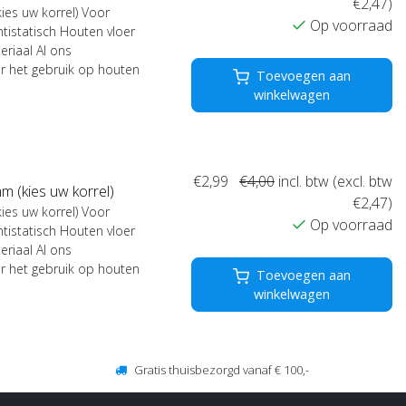
€2,47)
es uw korrel) Voor
Op voorraad
tistatisch Houten vloer
eriaal Al ons
or het gebruik op houten
Toevoegen aan
winkelwagen
€2,99
€4,00
incl. btw (excl. btw
 (kies uw korrel)
€2,47)
es uw korrel) Voor
Op voorraad
tistatisch Houten vloer
eriaal Al ons
or het gebruik op houten
Toevoegen aan
winkelwagen
Gratis thuisbezorgd vanaf € 100,-