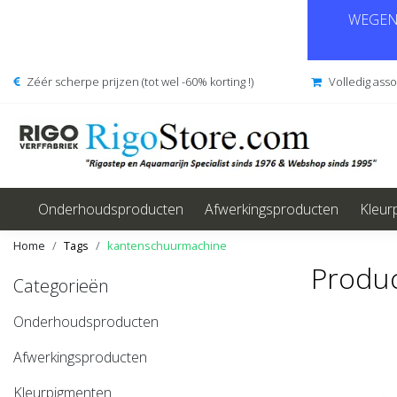
WEGENS
Zéér scherpe prijzen (tot wel -60% korting !)
Volledig ass
Onderhoudsproducten
Afwerkingsproducten
Kleur
Home
Tags
kantenschuurmachine
Produ
Categorieën
Onderhoudsproducten
Afwerkingsproducten
Kleurpigmenten