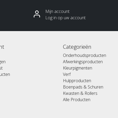
Mijn account
Log in op uw account
nt
Categorieën
Onderhoudsproducten
ngen
Afwerkingsproducten
st
Kleurpigmenten
ducten
Verf
Hulpproducten
Boenpads & Schuren
Kwasten & Rollers
Alle Producten