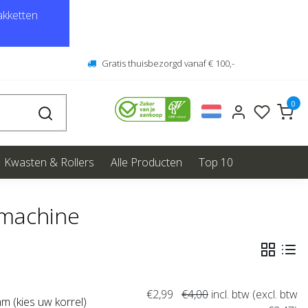
kketten
Gratis thuisbezorgd vanaf € 100,-
0
Kwasten & Rollers
Alle Producten
Top 10
rmachine
€2,99
€4,00
incl. btw (excl. btw
 (kies uw korrel)