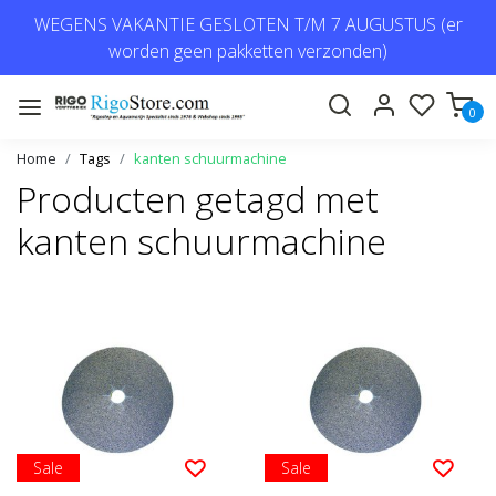
WEGENS VAKANTIE GESLOTEN T/M 7 AUGUSTUS (er
worden geen pakketten verzonden)
0
Home
Tags
kanten schuurmachine
Producten getagd met
kanten schuurmachine
Sale
Sale