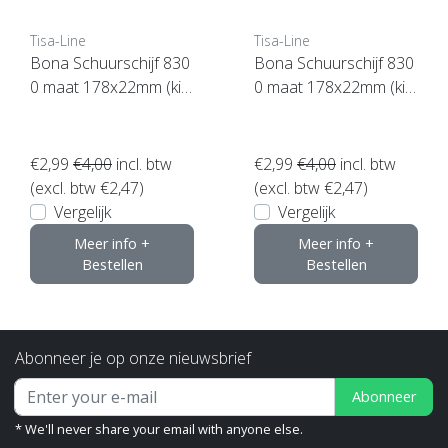
Tisa-Line
Tisa-Line
Bona Schuurschijf 830
Bona Schuurschijf 830
0 maat 178x22mm (kie
0 maat 178x22mm (kie
s uw korrel)
s uw korrel)
€2,99
€4,00
incl. btw
€2,99
€4,00
incl. btw
(excl. btw €2,47)
(excl. btw €2,47)
Vergelijk
Vergelijk
Meer info +
Meer info +
Bestellen
Bestellen
Abonneer je op onze nieuwsbrief
Abonneer
* We'll never share your email with anyone else.