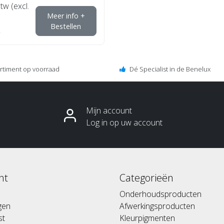
btw (excl.
Meer info +
Bestellen
ortiment op voorraad
Dé Specialist in de Benelux
Mijn account
Log in op uw account
nt
Categorieën
Onderhoudsproducten
ngen
Afwerkingsproducten
st
Kleurpigmenten