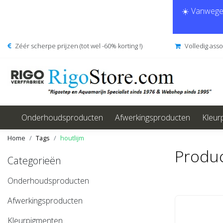
☀️ Vanwege 
Zéér scherpe prijzen (tot wel -60% korting !)
Volledig ass
Onderhoudsproducten
Afwerkingsproducten
Kleur
Home
Tags
houtlijm
Produc
Categorieën
Onderhoudsproducten
Afwerkingsproducten
Kleurpigmenten