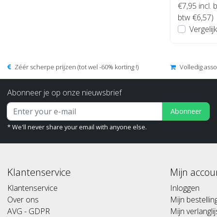
€7,95
incl. 
btw €6,57)
Vergelijk
Zéér scherpe prijzen (tot wel -60% korting !)
Volledig ass
Abonneer je op onze nieuwsbrief
Abonneer
* We'll never share your email with anyone else.
Klantenservice
Mijn accou
Klantenservice
Inloggen
Over ons
Mijn bestelli
AVG - GDPR
Mijn verlanglij