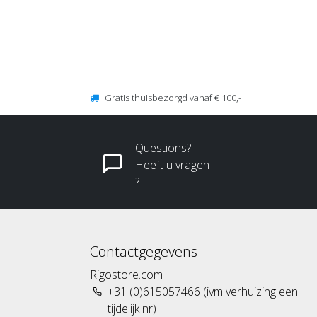
Gratis thuisbezorgd vanaf € 100,-
Questions?
Heeft u vragen
?
Contactgegevens
Rigostore.com
+31 (0)615057466 (ivm verhuizing een
tijdelijk nr)