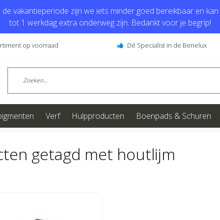
de vakantieperiode zijn we iets minder goed bereikbaar en kan j
tot 1 werkdag extra onderweg zijn. Bedankt voor je begrip!
ortiment op voorraad
Dé Specialist in de Benelux
pigmenten
Verf
Hulpproducten
Boenpads & Schuren
ten getagd met houtlijm