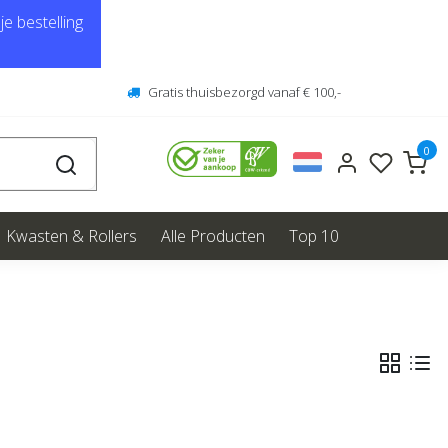
e bestelling
Gratis thuisbezorgd vanaf € 100,-
0
Kwasten & Rollers
Alle Producten
Top 10