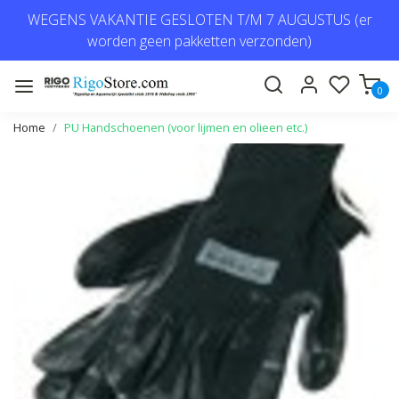
WEGENS VAKANTIE GESLOTEN T/M 7 AUGUSTUS (er
worden geen pakketten verzonden)
0
Home
PU Handschoenen (voor lijmen en olieen etc.)
Vorige
Volge