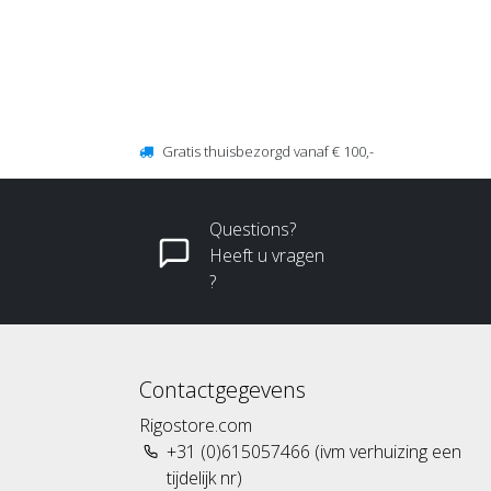
Gratis thuisbezorgd vanaf € 100,-
Questions?
Heeft u vragen
?
Contactgegevens
Rigostore.com
+31 (0)615057466 (ivm verhuizing een
tijdelijk nr)