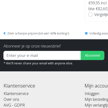
€99,95
incl.
btw €82,60
Vergelijk
Zéér scherpe prijzen (tot wel -60% korting !)
Volledig ass
Abonneer je op onze nieuwsbrief
Abonneer
* We'll never share your email with anyone else.
Klantenservice
Mijn accou
Klantenservice
Inloggen
Over ons
Mijn bestelli
AVG - GDPR
Mijn verlanglij