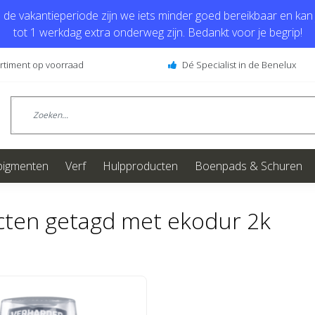
de vakantieperiode zijn we iets minder goed bereikbaar en kan j
tot 1 werkdag extra onderweg zijn. Bedankt voor je begrip!
ortiment op voorraad
Dé Specialist in de Benelux
pigmenten
Verf
Hulpproducten
Boenpads & Schuren
ten getagd met ekodur 2k