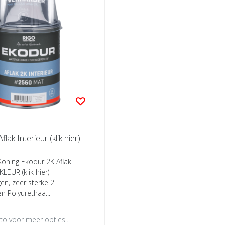
Ekodur 2K Aflak Interieur (klik hier)
 Koning Ekodur 2K Aflak
KLEUR (klik hier)
n, zeer sterke 2
 Polyurethaa...
oto voor meer opties..