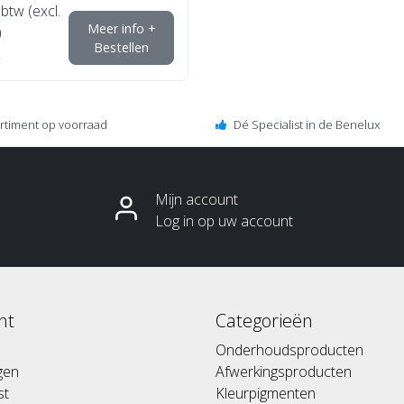
 btw (excl.
Meer info +
)
Bestellen
ortiment op voorraad
Dé Specialist in de Benelux
Mijn account
Log in op uw account
nt
Categorieën
Onderhoudsproducten
ngen
Afwerkingsproducten
st
Kleurpigmenten