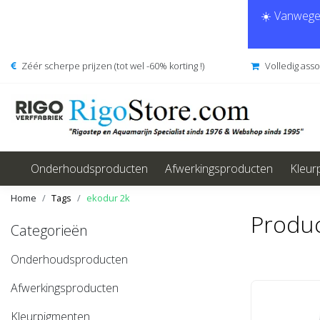
☀️ Vanwege 
Zéér scherpe prijzen (tot wel -60% korting !)
Volledig ass
Onderhoudsproducten
Afwerkingsproducten
Kleur
Home
Tags
ekodur 2k
Produc
Categorieën
Onderhoudsproducten
Afwerkingsproducten
Kleurpigmenten