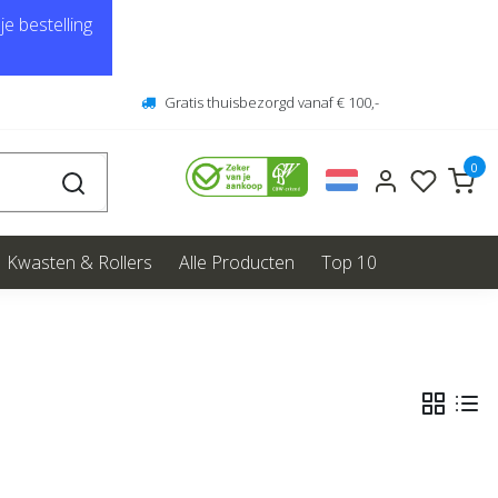
e bestelling
Gratis thuisbezorgd vanaf € 100,-
0
Kwasten & Rollers
Alle Producten
Top 10