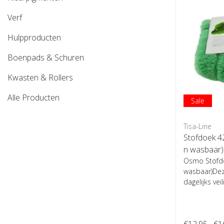
Verf
Hulpproducten
Boenpads & Schuren
Kwasten & Rollers
Alle Producten
Sale
Tisa-Line
Stofdoek 42
n wasbaar)
Osmo Stofdoe
wasbaar)Deze
dagelijks veil
€12,95
€1