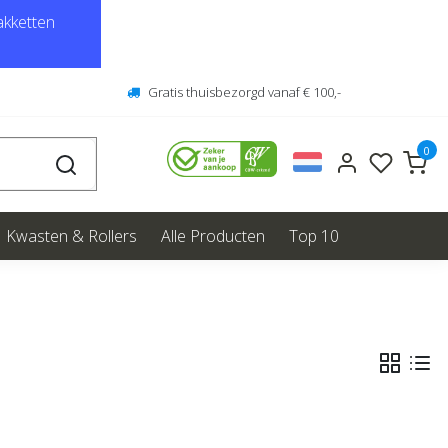
kketten
Gratis thuisbezorgd vanaf € 100,-
0
Kwasten & Rollers
Alle Producten
Top 10