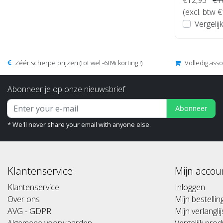
(excl. btw 
Vergelijk
Zéér scherpe prijzen (tot wel -60% korting !)
Volledig ass
Abonneer je op onze nieuwsbrief
Abonneer
* We'll never share your email with anyone else.
Klantenservice
Mijn accou
Klantenservice
Inloggen
Over ons
Mijn bestelli
AVG - GDPR
Mijn verlanglij
Algemene voorwaarden
Vergelijk pro