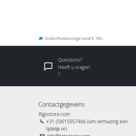
Gratis thuisbezorgd vanaf € 100,-
Questions?
Heeft u vragen
?
Contactgegevens
Rigostore.com
+31 (0)615057466 (ivm verhuizing een
tijdelijk nr)
info@rigostore.com