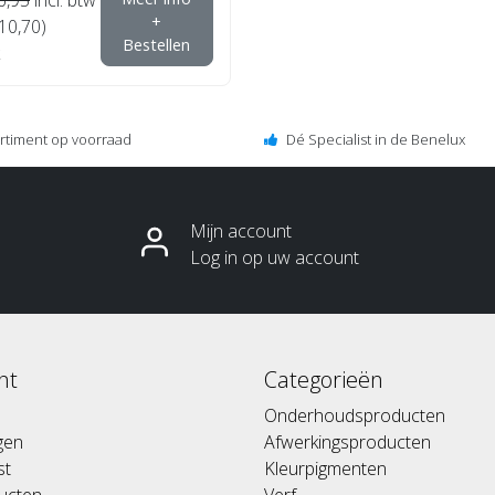
+
€10,70)
Bestellen
ortiment op voorraad
Dé Specialist in de Benelux
Mijn account
Log in op uw account
nt
Categorieën
Onderhoudsproducten
ngen
Afwerkingsproducten
st
Kleurpigmenten
ducten
Verf