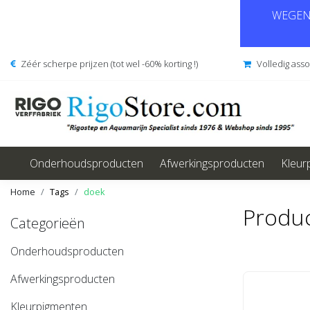
WEGENS
Zéér scherpe prijzen (tot wel -60% korting !)
Volledig ass
Onderhoudsproducten
Afwerkingsproducten
Kleur
Home
Tags
doek
Produ
Categorieën
Onderhoudsproducten
Afwerkingsproducten
Kleurpigmenten