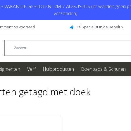
 VAKANTIE GESLOTEN T/M 7 AUGUSTUS (er worden geen pa
verzonden)
ortiment op voorraad
Dé Specialist in de Benelux
pigmenten
Verf
Hulpproducten
Boenpads & Schuren
cten getagd met doek