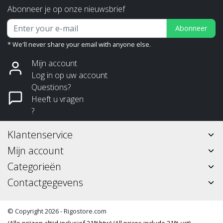
Abonneer je op onze nieuwsbrief
Abonneer
* We'll never share your email with anyone else.
Mijn account
Log in op uw account
Questions?
Heeft u vragen
?
Klantenservice
Mijn account
Categorieën
Contactgegevens
© Copyright 2026 - Rigostore.com
(Alle prijzen altijd inclusief 21%btw) (All prices include 21% vat)