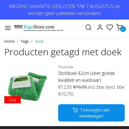
WEGENS VAKANTIE GESLOTEN T/M 7 AUGUSTUS (er
worden geen pakketten verzonden)
0
Home
Tags
doek
Producten getagd met doek
Tisa-Line
Stofdoek 42cm (zeer goede
kwaliteit en wasbaar)
€12,95
€16,95
incl. btw (excl. btw
€10,70)
Sale
Toevoegen aan
winkelwagen