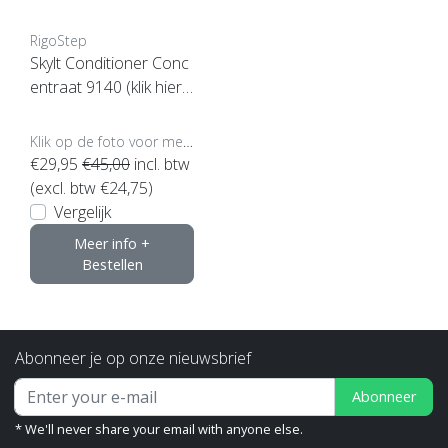
RigoStep
Skylt Conditioner Conc
entraat 9140 (klik hier v
oor de inhoud)
Klik op de foto voor meer opties..
€29,95
€45,00
incl. btw
(excl. btw €24,75)
Vergelijk
Meer info +
Bestellen
Abonneer je op onze nieuwsbrief
Abonneer
* We'll never share your email with anyone else.