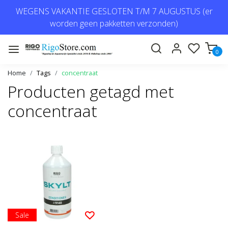
WEGENS VAKANTIE GESLOTEN T/M 7 AUGUSTUS (er
worden geen pakketten verzonden)
0
Home
Tags
concentraat
Producten getagd met
concentraat
Sale