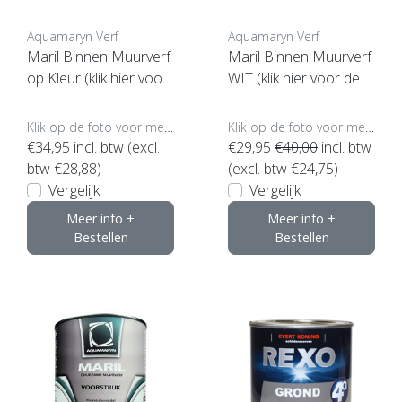
Aquamaryn Verf
Aquamaryn Verf
Maril Binnen Muurverf
Maril Binnen Muurverf
op Kleur (klik hier voor
WIT (klik hier voor de in
opties) ***
houd)***
Klik op de foto voor meer opties..
Klik op de foto voor meer opties..
€34,95
incl. btw (excl.
€29,95
€40,00
incl. btw
btw €28,88)
(excl. btw €24,75)
Vergelijk
Vergelijk
Meer info +
Meer info +
Bestellen
Bestellen