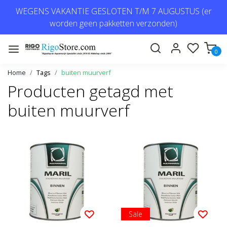
WEGENS VAKANTIE GESLOTEN T/M 7 AUGUSTUS (er
worden geen pakketten verzonden)
0
Home
Tags
buiten muurverf
Producten getagd met
buiten muurverf
Sale