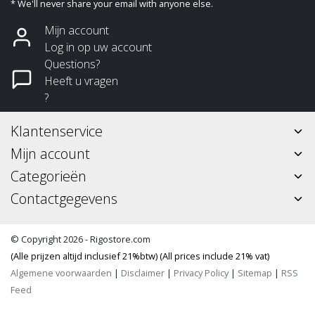
* We'll never share your email with anyone else.
Mijn account
Log in op uw account
Questions?
Heeft u vragen
?
Klantenservice
Mijn account
Categorieën
Contactgegevens
© Copyright 2026 - Rigostore.com
(Alle prijzen altijd inclusief 21%btw) (All prices include 21% vat)
Algemene voorwaarden
|
Disclaimer
|
Privacy Policy
|
Sitemap
|
RSS
Feed