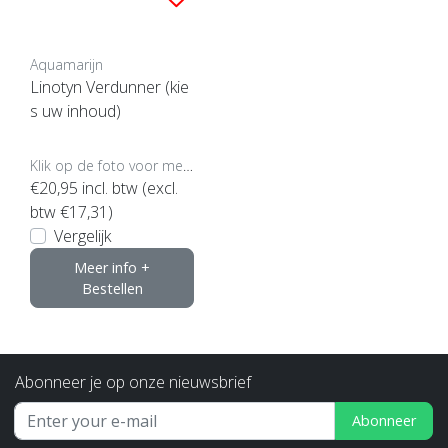
Aquamarijn
Linotyn Verdunner (kie
s uw inhoud)
Klik op de foto voor meer opties..
€20,95
incl. btw (excl.
btw €17,31)
Vergelijk
Meer info +
Bestellen
Abonneer je op onze nieuwsbrief
Abonneer