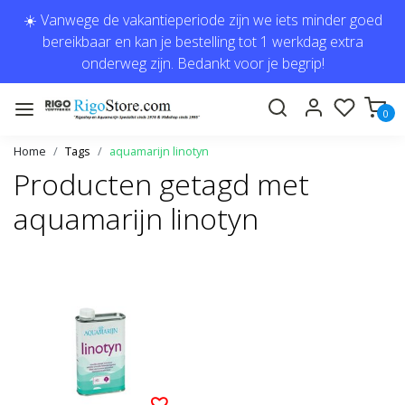
☀️ Vanwege de vakantieperiode zijn we iets minder goed
bereikbaar en kan je bestelling tot 1 werkdag extra
onderweg zijn. Bedankt voor je begrip!
0
Home
Tags
aquamarijn linotyn
Producten getagd met
aquamarijn linotyn