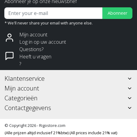
Abonneer je op onze nieuwsbrief
Abonneer
* We'll never share your email with anyone else.
Mijn account
Log in op uw account
Questions?
Heeft u vragen
?
Klantenservice
Mijn account
Categorieën
Contactgegevens
© Copyright 2026 - Rigostore.com
(Alle prijzen altijd inclusief 21%btw) (All prices include 21% vat)