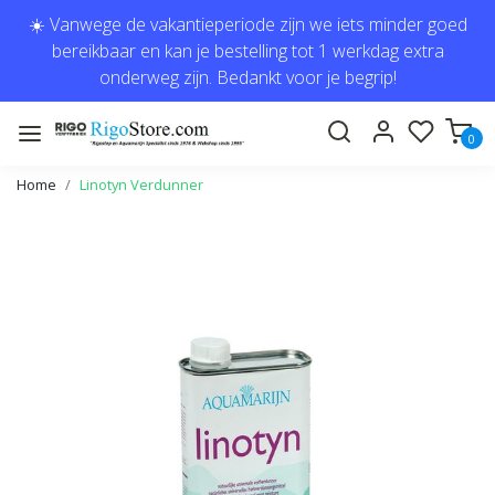
☀️ Vanwege de vakantieperiode zijn we iets minder goed
bereikbaar en kan je bestelling tot 1 werkdag extra
onderweg zijn. Bedankt voor je begrip!
0
Home
Linotyn Verdunner