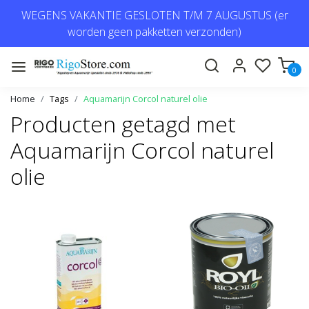
WEGENS VAKANTIE GESLOTEN T/M 7 AUGUSTUS (er
worden geen pakketten verzonden)
0
Home
Tags
Aquamarijn Corcol naturel olie
Producten getagd met
Aquamarijn Corcol naturel
olie