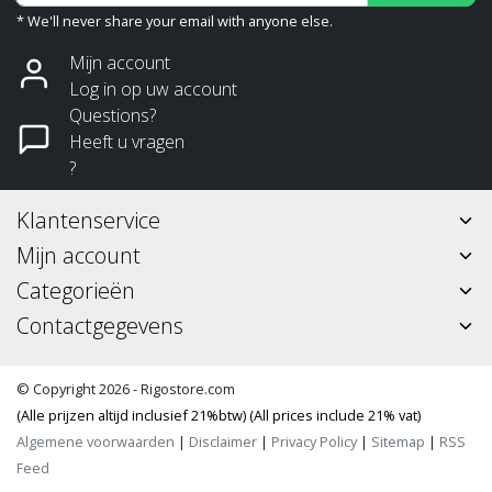
* We'll never share your email with anyone else.
Mijn account
Log in op uw account
Questions?
Heeft u vragen
?
Klantenservice
Mijn account
Categorieën
Contactgegevens
© Copyright 2026 - Rigostore.com
(Alle prijzen altijd inclusief 21%btw) (All prices include 21% vat)
Algemene voorwaarden
|
Disclaimer
|
Privacy Policy
|
Sitemap
|
RSS
Feed