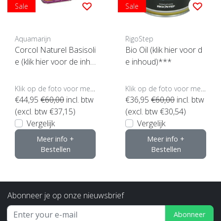
Sale
Sale
Aquamarijn
RigoStep
Corcol Naturel Basisoli
Bio Oil (klik hier voor d
e (klik hier voor de inho
e inhoud)***
ud)**
Klik op de foto voor meer opties..
Klik op de foto voor meer opties..
€44,95
€60,00
incl. btw
€36,95
€60,00
incl. btw
(excl. btw €37,15)
(excl. btw €30,54)
Vergelijk
Vergelijk
Meer info +
Meer info +
Bestellen
Bestellen
Abonneer je op onze nieuwsbrief
Abonneer