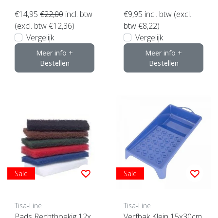
€14,95
€22,00
incl. btw
€9,95
incl. btw (excl.
(excl. btw €12,36)
btw €8,22)
Vergelijk
Vergelijk
Meer info +
Meer info +
Bestellen
Bestellen
Sale
Sale
Tisa-Line
Tisa-Line
Pads Rechthoekig 12x
Verfbak Klein 15x30cm