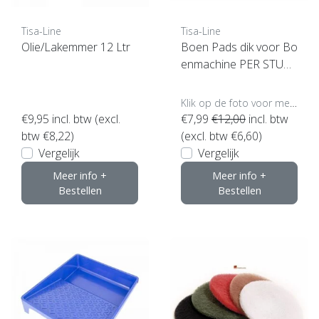
Tisa-Line
Tisa-Line
Olie/Lakemmer 12 Ltr
Boen Pads dik voor Bo
enmachine PER STUK
(klik hier voor maten en
kleuren)
Klik op de foto voor meer opties..
€9,95
incl. btw (excl.
€7,99
€12,00
incl. btw
btw €8,22)
(excl. btw €6,60)
Vergelijk
Vergelijk
Meer info +
Meer info +
Bestellen
Bestellen