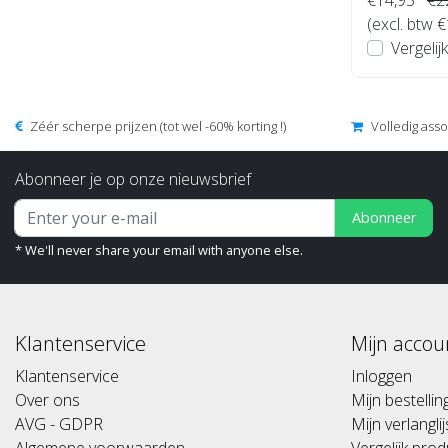
(excl. btw 
Vergelijk
Zéér scherpe prijzen (tot wel -60% korting !)
Volledig ass
Abonneer je op onze nieuwsbrief
Abonneer
* We'll never share your email with anyone else.
Klantenservice
Mijn accou
Klantenservice
Inloggen
Over ons
Mijn bestelli
AVG - GDPR
Mijn verlanglij
Algemene voorwaarden
Vergelijk pro