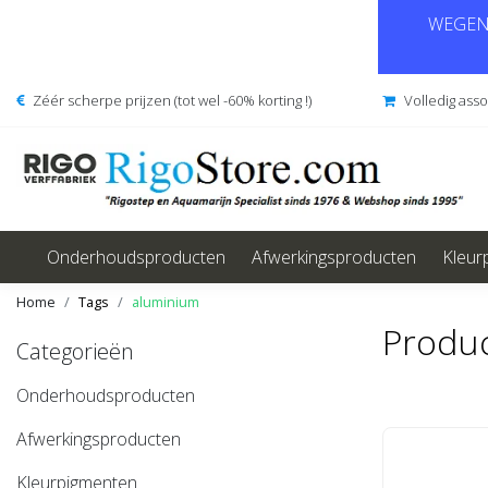
WEGENS
Zéér scherpe prijzen (tot wel -60% korting !)
Volledig ass
Onderhoudsproducten
Afwerkingsproducten
Kleur
Home
Tags
aluminium
Produ
Categorieën
Onderhoudsproducten
Afwerkingsproducten
Kleurpigmenten