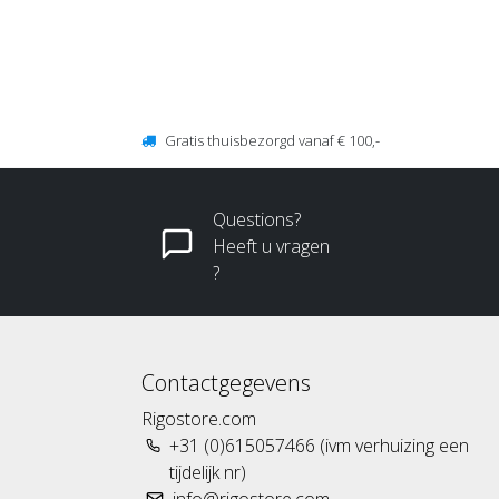
Gratis thuisbezorgd vanaf € 100,-
Questions?
Heeft u vragen
?
Contactgegevens
Rigostore.com
+31 (0)615057466 (ivm verhuizing een
tijdelijk nr)
info@rigostore.com