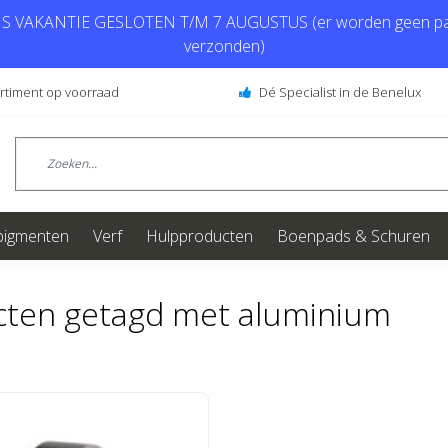
 VAKANTIE GESLOTEN T/M 7 AUGUSTUS (er worden geen pa
verzonden)
ortiment op voorraad
Dé Specialist in de Benelux
pigmenten
Verf
Hulpproducten
Boenpads & Schuren
cten getagd met aluminium