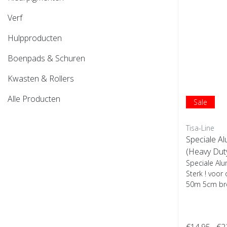
Verf
Hulpproducten
Boenpads & Schuren
Kwasten & Rollers
Alle Producten
Sale
Tisa-Line
Speciale A
(Heavy Dut
Speciale Alu
Sterk ! voor
50m 5cm bree
€14,95
€2