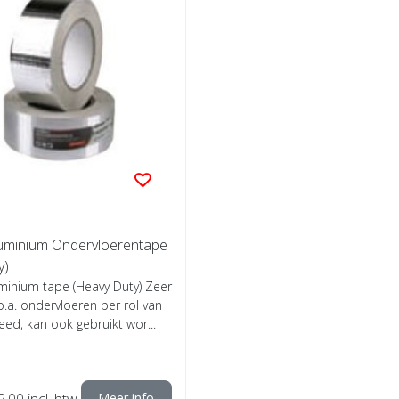
luminium Ondervloerentape
y)
minium tape (Heavy Duty) Zeer
 o.a. ondervloeren per rol van
d, kan ook gebruikt wor...
2,00
incl. btw
Meer info