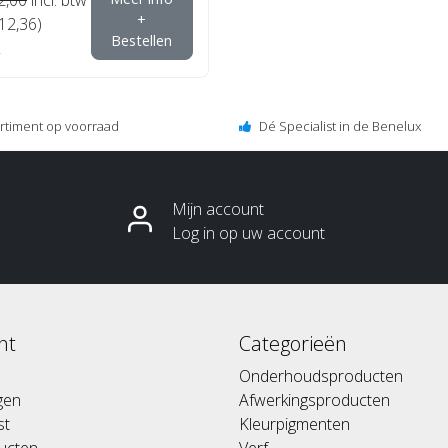
+
€12,36)
Bestellen
ortiment op voorraad
Dé Specialist in de Benelux
Mijn account
Log in op uw account
nt
Categorieën
Onderhoudsproducten
ngen
Afwerkingsproducten
st
Kleurpigmenten
ducten
Verf