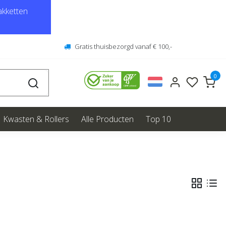
kketten
Gratis thuisbezorgd vanaf € 100,-
0
Kwasten & Rollers
Alle Producten
Top 10