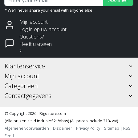
Abonneer
* We'll never share your email with anyone else.
Mijn account
Log in op uw account
Questions?
Heeft u vragen
?
Klantenservice
Mijn account
Categorieën
Contactgegevens
© Copyright 2026 - Rigostore.com
(Alle prijzen altijd inclusief 21%btw) (All prices include 21% vat)
Algemene voorwaarden
|
Disclaimer
|
Privacy Policy
|
Sitemap
|
RSS
Feed