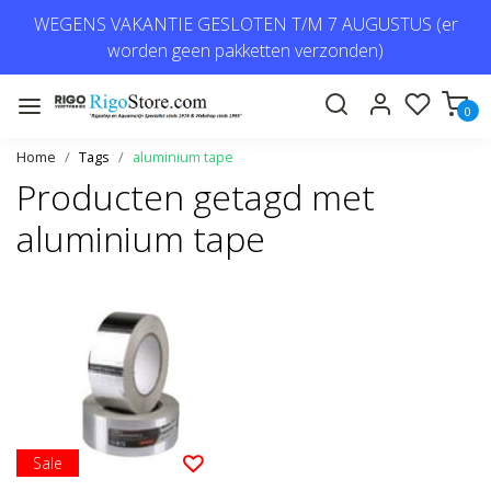
WEGENS VAKANTIE GESLOTEN T/M 7 AUGUSTUS (er
worden geen pakketten verzonden)
0
Home
Tags
aluminium tape
Producten getagd met
aluminium tape
Sale