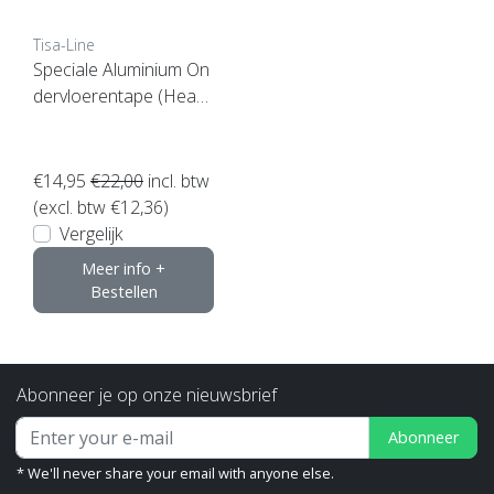
Tisa-Line
Speciale Aluminium On
dervloerentape (Heavy
Duty)
€14,95
€22,00
incl. btw
(excl. btw €12,36)
Vergelijk
Meer info +
Bestellen
Abonneer je op onze nieuwsbrief
Abonneer
* We'll never share your email with anyone else.