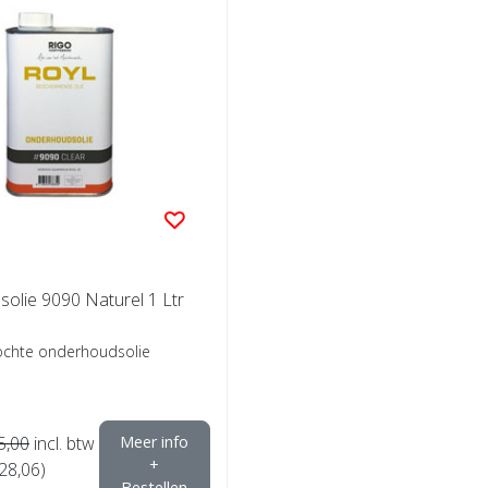
olie 9090 Naturel 1 Ltr
ochte onderhoudsolie
5,00
incl. btw
Meer info
+
€28,06)
Bestellen