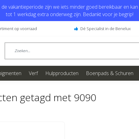
de vakantieperiode zijn we iets minder goed bereikbaar en kan j
tot 1 werkdag extra onderweg zijn. Bedankt voor je begrip!
ortiment op voorraad
Dé Specialist in de Benelux
pigmenten
Verf
Hulpproducten
Boenpads & Schuren
cten getagd met 9090