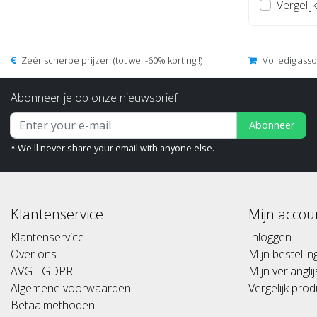
Vergelijk
Zéér scherpe prijzen (tot wel -60% korting !)
Volledig ass
Abonneer je op onze nieuwsbrief
Abonneer
* We'll never share your email with anyone else.
Klantenservice
Mijn accou
Klantenservice
Inloggen
Over ons
Mijn bestelli
AVG - GDPR
Mijn verlanglij
Algemene voorwaarden
Vergelijk pro
Betaalmethoden