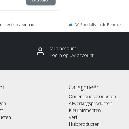
ortiment op voorraad
Dé Specialist in de Benelux
Mijn account
Log in op uw account
nt
Categorieën
Onderhoudsproducten
ngen
Afwerkingsproducten
st
Kleurpigmenten
ducten
Verf
Hulpproducten