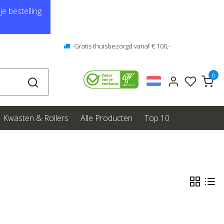
e bestelling
Gratis thuisbezorgd vanaf € 100,-
0
Kwasten & Rollers
Alle Producten
Top 10