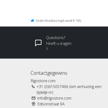
Gratis thuisbezorgd vanaf € 100,-
Questions?
Heeft u vragen
?
Contactgegevens
Rigostore.com
+31 (0)615057466 (ivm verhuizing een
tijdelijk nr)
info@rigostore.com
Edisonstraat 6A