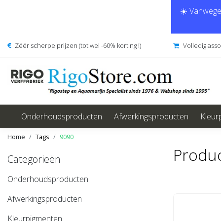
☀️ Vanwege 
Zéér scherpe prijzen (tot wel -60% korting !)
Volledig ass
Onderhoudsproducten
Afwerkingsproducten
Kleur
Home
Tags
9090
Produ
Categorieën
Onderhoudsproducten
Afwerkingsproducten
Kleurpigmenten