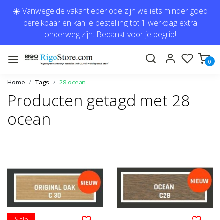
☀️ Vanwege de vakantieperiode zijn we iets minder goed
bereikbaar en kan je bestelling tot 1 werkdag extra
onderweg zijn. Bedankt voor je begrip!
0
Home
Tags
28 ocean
Producten getagd met 28
ocean
Sale