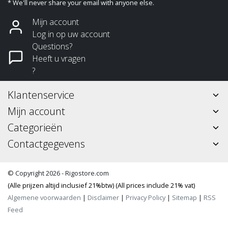
* We'll never share your email with anyone else.
Mijn account
Log in op uw account
Questions?
Heeft u vragen
?
Klantenservice
Mijn account
Categorieën
Contactgegevens
© Copyright 2026 - Rigostore.com
(Alle prijzen altijd inclusief 21%btw) (All prices include 21% vat)
Algemene voorwaarden
|
Disclaimer
|
Privacy Policy
|
Sitemap
|
RSS
Feed