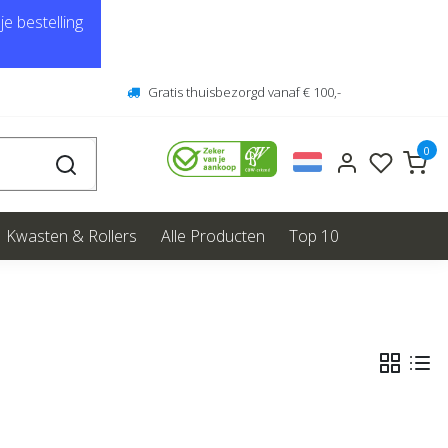
e bestelling
Gratis thuisbezorgd vanaf € 100,-
0
Kwasten & Rollers
Alle Producten
Top 10