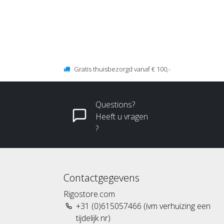
Gratis thuisbezorgd vanaf € 100,-
Questions?
Heeft u vragen
?
Contactgegevens
Rigostore.com
+31 (0)615057466 (ivm verhuizing een
tijdelijk nr)