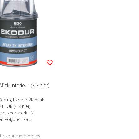
Ekodur 2K Aflak Interieur (klik hier)
 Koning Ekodur 2K Aflak
KLEUR (klik hier)
n, zeer sterke 2
 Polyurethaa...
oto voor meer opties..