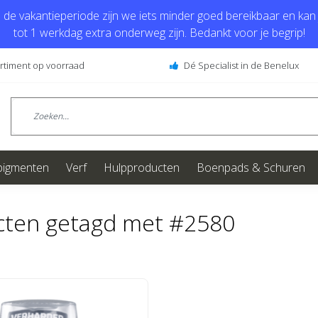
de vakantieperiode zijn we iets minder goed bereikbaar en kan j
tot 1 werkdag extra onderweg zijn. Bedankt voor je begrip!
ortiment op voorraad
Dé Specialist in de Benelux
pigmenten
Verf
Hulpproducten
Boenpads & Schuren
cten getagd met #2580