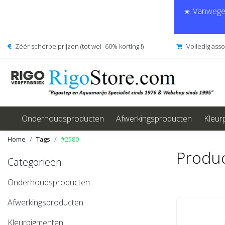
☀️ Vanwege 
Zéér scherpe prijzen (tot wel -60% korting !)
Volledig ass
Onderhoudsproducten
Afwerkingsproducten
Kleur
Home
Tags
#2580
Produ
Categorieën
Onderhoudsproducten
Afwerkingsproducten
Kleurpigmenten