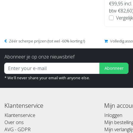
€99,95
incl.
btw €82,60
Vergelijk
Zéér scherpe prijzen (tot wel -60% korting !)
Volledig ass
Abonneer je op onze nieuwsbrief
Abonneer
* We'll never share your email with anyone else.
Klantenservice
Mijn accou
Klantenservice
Inloggen
Over ons
Mijn bestelli
AVG - GDPR
Mijn verlanglij