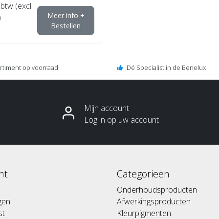
 btw (excl.
Meer info +
)
Bestellen
ortiment op voorraad
Dé Specialist in de Benelux
Mijn account
Log in op uw account
nt
Categorieën
Onderhoudsproducten
ngen
Afwerkingsproducten
st
Kleurpigmenten