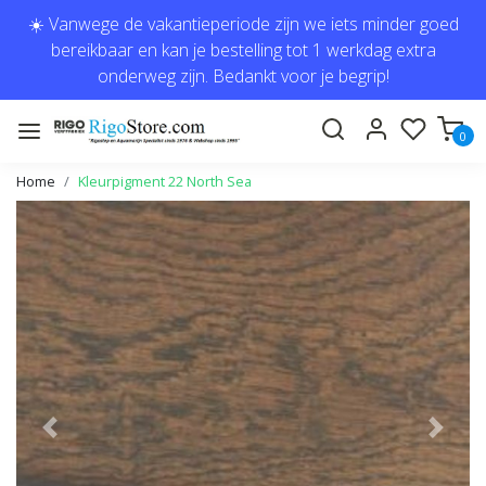
☀️ Vanwege de vakantieperiode zijn we iets minder goed
bereikbaar en kan je bestelling tot 1 werkdag extra
onderweg zijn. Bedankt voor je begrip!
0
Home
Kleurpigment 22 North Sea
Vorige
Volge