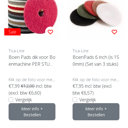
Sale
Tisa-Line
Tisa-Line
Boen Pads dik voor Bo
BoenPads 6 inch (is 15
enmachine PER STUK
0mm) (Set van 3 stuks)
(klik hier voor maten en
kleuren)
Klik op de foto voor meer opties..
Klik op de foto voor meer opties..
€7,99
€12,00
incl. btw
€7,95
incl. btw (excl.
(excl. btw €6,60)
btw €6,57)
Vergelijk
Vergelijk
Meer info +
Meer info +
Bestellen
Bestellen