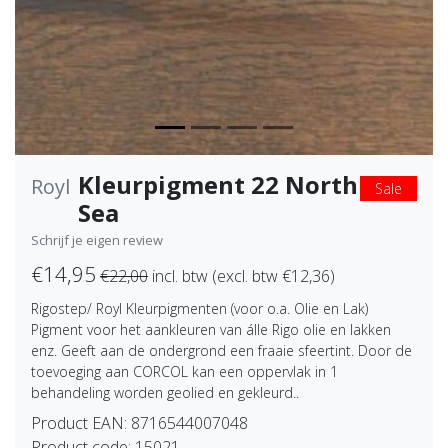
Kleurpigment 22 North
Royl
Sale
Sea
Schrijf je eigen review
€14,95
€22,00
incl. btw (excl. btw €12,36)
Rigostep/ Royl Kleurpigmenten (voor o.a. Olie en Lak)
Pigment voor het aankleuren van álle Rigo olie en lakken
enz. Geeft aan de ondergrond een fraaie sfeertint. Door de
toevoeging aan CORCOL kan een oppervlak in 1
behandeling worden geolied en gekleurd..
Product EAN:
8716544007048
Product code:
15021