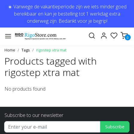
☀️ Vanwege de vakantieperiode zijn we iets minder goed
bereikbaar en kan je bestelling tot 1 werkdag extra
onderweg zijn. Bedankt voor je begrip!
0
Home
Tags
rigostep xtra mat
Products tagged with
rigostep xtra mat
No products found
Subscribe to our newsletter
Subscribe