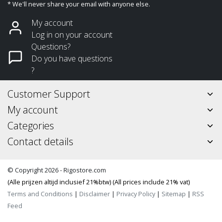
* We'll never share your email with anyone else.
My account
Log in on your account
Questions?
Do you have questions
?
Customer Support
My account
Categories
Contact details
© Copyright 2026 - Rigostore.com
(Alle prijzen altijd inclusief 21%btw) (All prices include 21% vat)
Terms and Conditions
|
Disclaimer
|
Privacy Policy
|
Sitemap
|
RSS
Feed