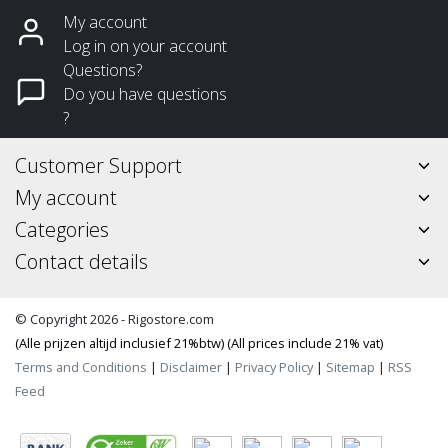
My account
Log in on your account
Questions?
Do you have questions
?
Customer Support
My account
Categories
Contact details
© Copyright 2026 - Rigostore.com
(Alle prijzen altijd inclusief 21%btw) (All prices include 21% vat)
Terms and Conditions
|
Disclaimer
|
Privacy Policy
|
Sitemap
|
RSS
Feed