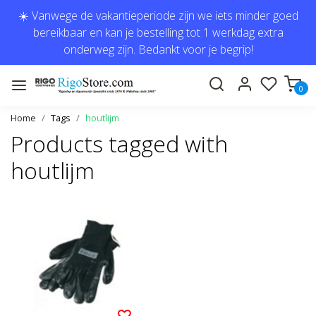
☀️ Vanwege de vakantieperiode zijn we iets minder goed
bereikbaar en kan je bestelling tot 1 werkdag extra
onderweg zijn. Bedankt voor je begrip!
0
Home
Tags
houtlijm
Products tagged with
houtlijm