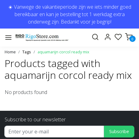
☀️ Vanwege de vakantieperiode zijn we iets minder goed
bereikbaar en kan je bestelling tot 1 werkdag extra
onderweg zijn. Bedankt voor je begrip!
0
Home
Tags
aquamarijn corcol ready mix
Products tagged with
aquamarijn corcol ready mix
No products found
Subscribe to our newsletter
Subscribe