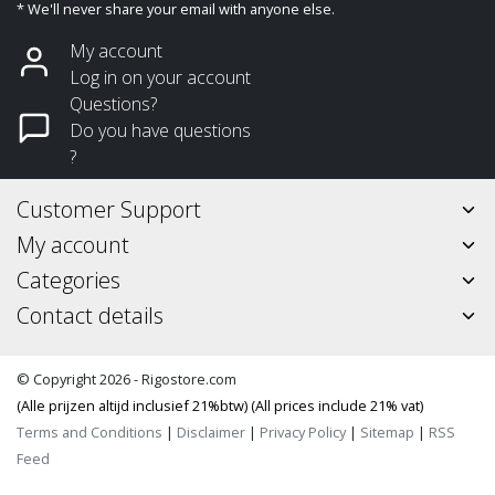
* We'll never share your email with anyone else.
My account
Log in on your account
Questions?
Do you have questions
?
Customer Support
My account
Categories
Contact details
© Copyright 2026 - Rigostore.com
(Alle prijzen altijd inclusief 21%btw) (All prices include 21% vat)
Terms and Conditions
|
Disclaimer
|
Privacy Policy
|
Sitemap
|
RSS
Feed