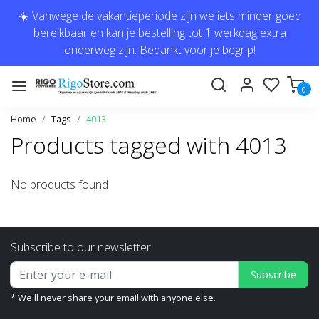
☀️ Vanwege de vakantieperiode zijn we iets minder goed
bereikbaar en kan je bestelling tot 1 werkdag extra
onderweg zijn. Bedankt voor je begrip!
0
Home
Tags
4013
Products tagged with 4013
No products found
Subscribe to our newsletter
Subscribe
* We'll never share your email with anyone else.