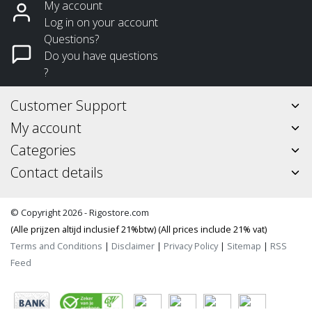
My account
Log in on your account
Questions?
Do you have questions
?
Customer Support
My account
Categories
Contact details
© Copyright 2026 - Rigostore.com
(Alle prijzen altijd inclusief 21%btw) (All prices include 21% vat)
Terms and Conditions
|
Disclaimer
|
Privacy Policy
|
Sitemap
|
RSS
Feed