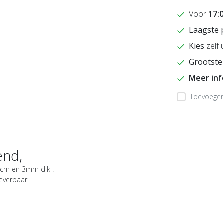
Voor
17:
Laagste 
Kies
zelf 
Grootste
Meer in
Toevoegen 
end,
5 cm en 3mm dik !
leverbaar.