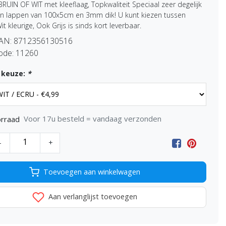
BRUIN OF WIT met kleeflaag, Topkwaliteit Speciaal zeer degelijk
 in lappen van 100x5cm en 3mm dik! U kunt kiezen tussen
it kleurige, Ook Grijs is sinds kort leverbaar.
EAN:
8712356130516
ode:
11260
 keuze:
*
Voor 17u besteld = vandaag verzonden
rraad
-
+
Toevoegen aan winkelwagen
Aan verlanglijst toevoegen