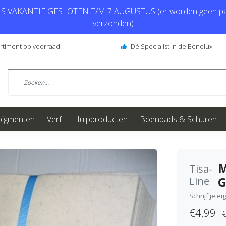
 VAKANTIE GESLOTEN T/M 7 AUGUSTUS (er worden geen pa
verzonden)
ortiment op voorraad
Dé Specialist in de Benelux
pigmenten
Verf
Hulpproducten
Boenpads & Schuren
M
Tisa-
G
Line
Schrijf je e
€4,99
€