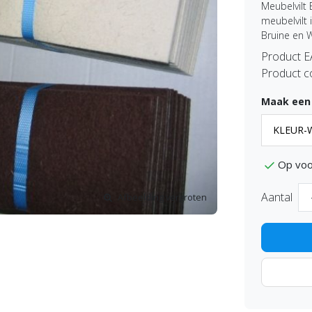
Meubelvilt 
meubelvilt
Bruine en W
Product 
Product c
Maak een
Op voo
Aantal
Afbeelding vergroten