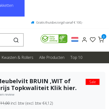
kketten
Gratis thuisbezorgd vanaf € 100,-
0
Kwasten & Rollers
Alle Producten
Top 10
eubelvilt BRUIN ,WIT of
Sale
rijs Topkwaliteit Klik hier.
igen review
11,00
incl. btw (excl. btw €4,12)