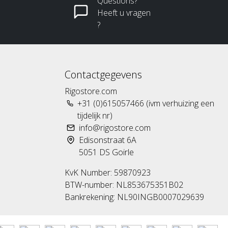
Questions?
Heeft u vragen
?
Contactgegevens
Rigostore.com
+31 (0)615057466 (ivm verhuizing een
tijdelijk nr)
info@rigostore.com
Edisonstraat 6A
5051 DS Goirle
KvK Number: 59870923
BTW-number: NL853675351B02
Bankrekening: NL90INGB0007029639