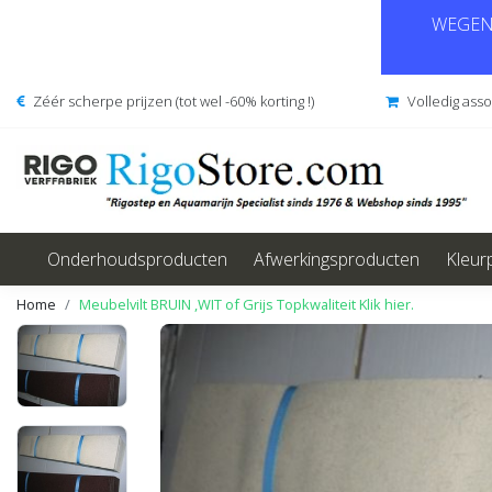
WEGENS
Zéér scherpe prijzen (tot wel -60% korting !)
Volledig ass
Onderhoudsproducten
Afwerkingsproducten
Kleur
Home
Meubelvilt BRUIN ,WIT of Grijs Topkwaliteit Klik hier.