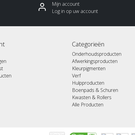
Mijn account
Log in op uw account
nt
Categorieën
Onderhoudsproducten
ngen
Afwerkingsproducten
st
Kleurpigmenten
ducten
Verf
Hulpproducten
Boenpads & Schuren
Kwasten & Rollers
Alle Producten