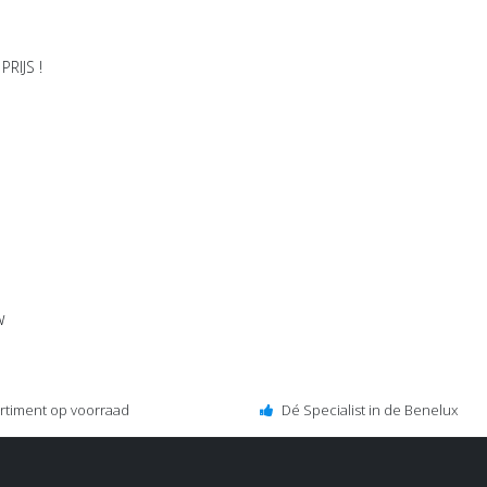
RIJS !
w
ortiment op voorraad
Dé Specialist in de Benelux