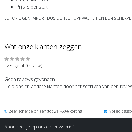
Prijs is per stuk.
LET OP EIGEN IMPORT DUS DUITSE TOPKWALITEIT EN EEN SCHERPE P
Wat onze klanten zeggen
average of 0 review(s)
Geen reviews gevonden
Help ons en andere klanten door het schrijven van een revie
Zéér scherpe prijzen (tot wel -60% korting !)
Volledig ass
Abonneer je op onze nieuwsbrief