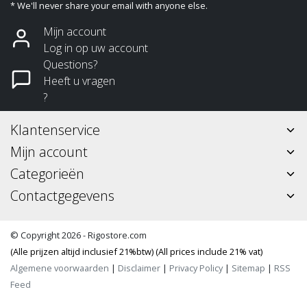
* We'll never share your email with anyone else.
Mijn account
Log in op uw account
Questions?
Heeft u vragen
?
Klantenservice
Mijn account
Categorieën
Contactgegevens
© Copyright 2026 - Rigostore.com
(Alle prijzen altijd inclusief 21%btw) (All prices include 21% vat)
Algemene voorwaarden
|
Disclaimer
|
Privacy Policy
|
Sitemap
|
RSS
Feed