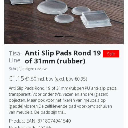
Anti Slip Pads Rond 19
Tisa-
Sale
of 31mm (rubber)
Line
Schrijf je eigen review
€1,15
€1,50
incl. btw (excl. btw €0,95)
Anti Slip Pads Rond 19 of 31mm (rubber) PU anti-slip pads,
transparant. Voor onder tv's, vazen en andere (glazen)
objecten. Maar ook voor het fixeren van meubels op
(gladde) vloeren.De zelfklevende pad voorkomt schuiven
van meubels. De pads zijn tra...
Product EAN:
8718074941540
Product code:
13166