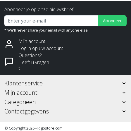
Abonneer je op onze nieuwsbrief
Abonneer
* We'll never share your email with anyone else.
Mijn account
Log in op uw account
Questions?
Heeft u vragen
?
Klantenservice
Mijn account
Categorieën
Contactgegevens
© Copyright 2026 - Rigostore.com