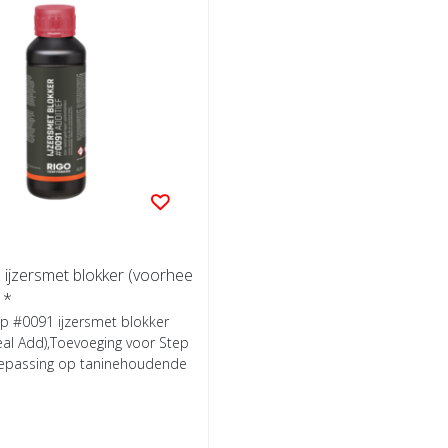
 ijzersmet blokker (voorhee
n Seal Add) *
ep #0091 ijzersmet blokker
al Add),Toevoeging voor Step
toepassing op taninehoudende