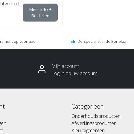
 btw (excl.
Meer info +
)
Bestellen
ortiment op voorraad
Dé Specialist in de Benelux
Mijn account
Log in op uw account
nt
Categorieën
Onderhoudsproducten
ngen
Afwerkingsproducten
st
Kleurpigmenten