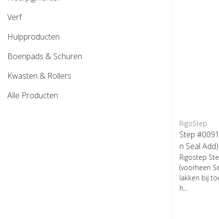
Verf
Hulpproducten
Boenpads & Schuren
Kwasten & Rollers
Alle Producten
RigoStep
Step #0091
Rigostep St
(voorheen Se
lakken bij 
h...