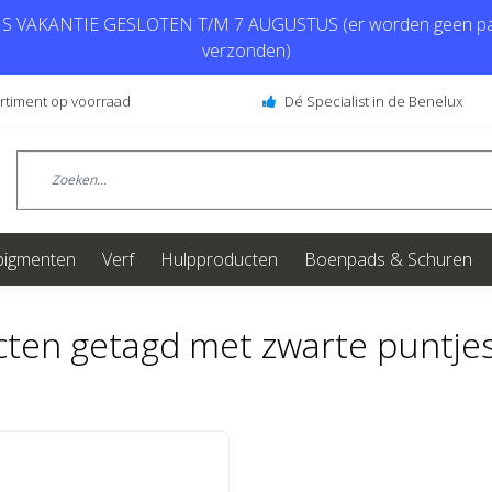
 VAKANTIE GESLOTEN T/M 7 AUGUSTUS (er worden geen pa
verzonden)
ortiment op voorraad
Dé Specialist in de Benelux
pigmenten
Verf
Hulpproducten
Boenpads & Schuren
ten getagd met zwarte puntjes