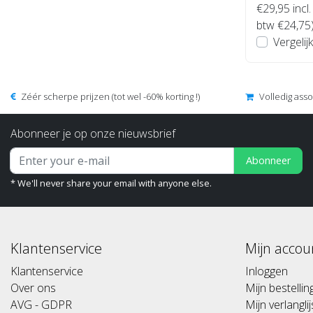
€29,95
incl.
btw €24,75
Vergelijk
Zéér scherpe prijzen (tot wel -60% korting !)
Volledig ass
Abonneer je op onze nieuwsbrief
Abonneer
* We'll never share your email with anyone else.
Klantenservice
Mijn accou
Klantenservice
Inloggen
Over ons
Mijn bestelli
AVG - GDPR
Mijn verlanglij