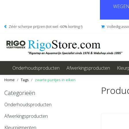
WEGENS
Zéér scherpe prijzen (tot wel -60% korting !)
Volledig ass
Onderhoudsproducten
Afwerkingsproducten
Kleur
Home
Tags
zwarte puntjes in eiken
Produc
Categorieën
Onderhoudsproducten
Afwerkingsproducten
Kleurpigmenten