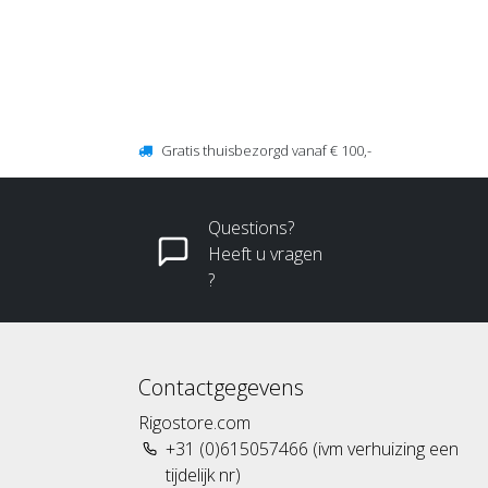
Gratis thuisbezorgd vanaf € 100,-
Questions?
Heeft u vragen
?
Contactgegevens
Rigostore.com
+31 (0)615057466 (ivm verhuizing een
tijdelijk nr)