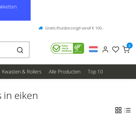
kketten
Gratis thuisbezorgd vanaf € 100,-
0
Kwasten & Rollers
Alle Producten
Top 10
 in eiken