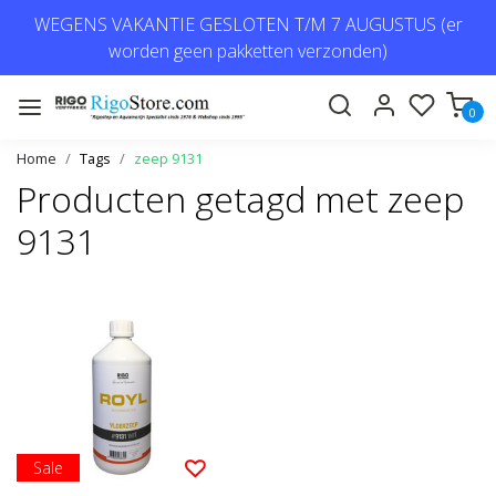
WEGENS VAKANTIE GESLOTEN T/M 7 AUGUSTUS (er
worden geen pakketten verzonden)
0
Home
Tags
zeep 9131
Producten getagd met zeep
9131
Sale