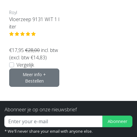
Royl
Vloerzeep 9131 WIT 1 l
iter
€17,95
€28,00
incl. btw
(excl. btw €14,83)
Vergelijk
Meer info +
Bestellen
Abonneer je op onze nieuwsbrief
Abonneer
* We'll never share your email with anyone else.