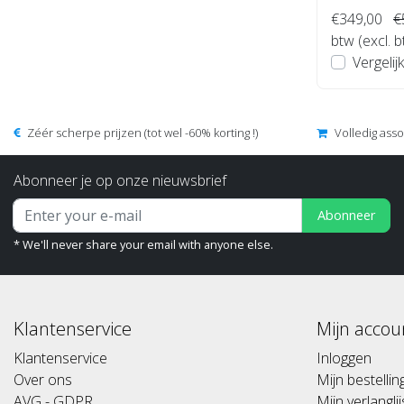
€349,00
€
btw (excl. 
Vergelijk
Zéér scherpe prijzen (tot wel -60% korting !)
Volledig ass
Abonneer je op onze nieuwsbrief
Abonneer
* We'll never share your email with anyone else.
Klantenservice
Mijn accou
Klantenservice
Inloggen
Over ons
Mijn bestelli
AVG - GDPR
Mijn verlanglij