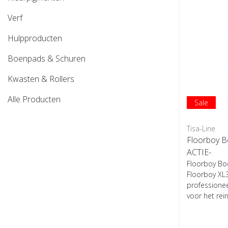
Verf
Hulpproducten
Boenpads & Schuren
Kwasten & Rollers
Alle Producten
Sale
Tisa-Line
Floorboy 
ACTIE-
Floorboy B
Floorboy XL3
professionee
voor het reini