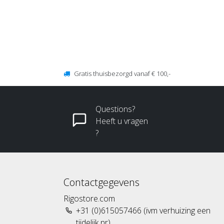
Gratis thuisbezorgd vanaf € 100,-
Questions?
Heeft u vragen
?
Contactgegevens
Rigostore.com
+31 (0)615057466 (ivm verhuizing een
tijdelijk nr)