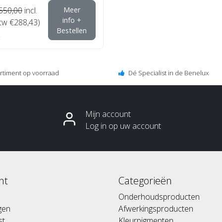
550,00
incl.
Meer
info +
btw €288,43)
Bestellen
ortiment op voorraad
Dé Specialist in de Benelux
Mijn account
Log in op uw account
nt
Categorieën
Onderhoudsproducten
ngen
Afwerkingsproducten
st
Kleurpigmenten