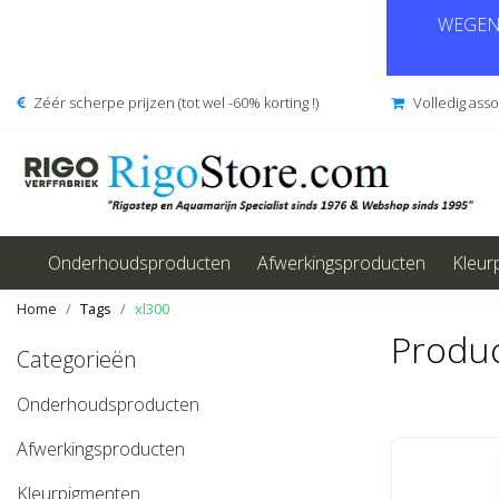
WEGENS
Zéér scherpe prijzen (tot wel -60% korting !)
Volledig ass
Onderhoudsproducten
Afwerkingsproducten
Kleur
Home
Tags
xl300
Produc
Categorieën
Onderhoudsproducten
Afwerkingsproducten
Kleurpigmenten