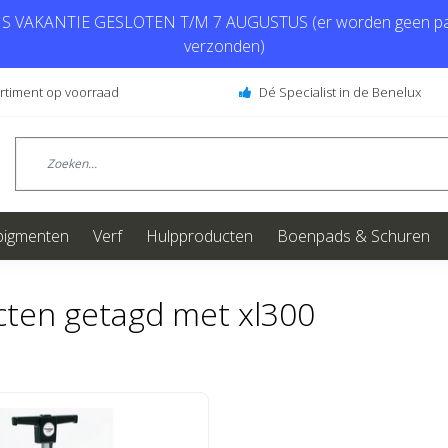
 VAKANTIE GESLOTEN T/M 7 AUGUSTUS (er worden geen pa
verzonden)
ortiment op voorraad
Dé Specialist in de Benelux
pigmenten
Verf
Hulpproducten
Boenpads & Schuren
ten getagd met xl300