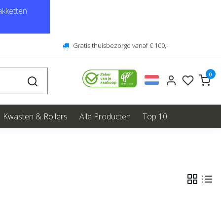
kketten
Gratis thuisbezorgd vanaf € 100,-
0
Kwasten & Rollers
Alle Producten
Top 10