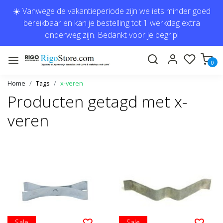
☀️ Vanwege de vakantieperiode zijn we iets minder goed
bereikbaar en kan je bestelling tot 1 werkdag extra
onderweg zijn. Bedankt voor je begrip!
0
Home
Tags
x-veren
Producten getagd met x-
veren
Sale
Sale