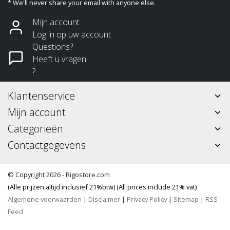
* We'll never share your email with anyone else.
Mijn account
Log in op uw account
Questions?
Heeft u vragen
?
Klantenservice
Mijn account
Categorieën
Contactgegevens
© Copyright 2026 - Rigostore.com
(Alle prijzen altijd inclusief 21%btw) (All prices include 21% vat)
Algemene voorwaarden
|
Disclaimer
|
Privacy Policy
|
Sitemap
|
RSS
Feed