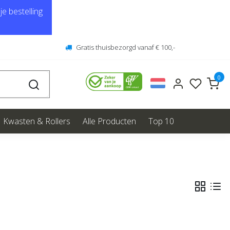
e bestelling
Gratis thuisbezorgd vanaf € 100,-
0
Kwasten & Rollers
Alle Producten
Top 10