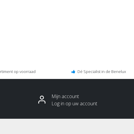
ortiment op voorraad
Dé Specialist in de Benelux
Mijn account
Log in op uw account