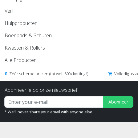
Verf
Hulpproducten
Boenpads & Schuren
Kwasten & Rollers
Alle Producten
Zéér scherpe prijzen (tot wel -60% korting !)
Volledig ass
Abonneer je op onze nieuwsbrief
Abonneer
* We'll never share your email with anyone else.