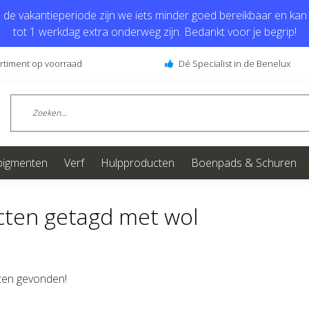
de vakantieperiode zijn we iets minder goed bereikbaar en kan j
tot 1 werkdag extra onderweg zijn. Bedankt voor je begrip!
ortiment op voorraad
Dé Specialist in de Benelux
pigmenten
Verf
Hulpproducten
Boenpads & Schuren
ten getagd met wol
en gevonden!