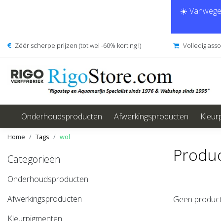
☀️ Vanwege 
Zéér scherpe prijzen (tot wel -60% korting !)
Volledig ass
Onderhoudsproducten
Afwerkingsproducten
Kleur
Home
Tags
wol
Produc
Categorieën
Onderhoudsproducten
Afwerkingsproducten
Geen product
Kleurpigmenten