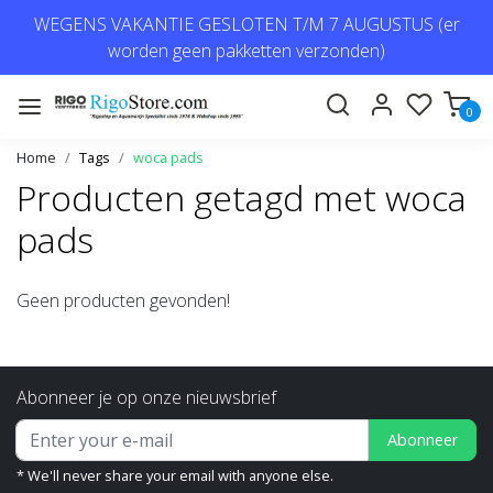
WEGENS VAKANTIE GESLOTEN T/M 7 AUGUSTUS (er
worden geen pakketten verzonden)
0
Home
Tags
woca pads
Producten getagd met woca
pads
Geen producten gevonden!
Abonneer je op onze nieuwsbrief
Abonneer
* We'll never share your email with anyone else.